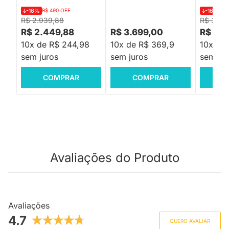
-16%
R$ 490 OFF
-16%
R$
R$ 2.939,88
R$ 3.07
R$ 2.449,88
R$ 3.699,00
R$ 2.5
10x de R$ 244,98
10x de R$ 369,9
10x de
sem juros
sem juros
sem jur
COMPRAR
COMPRAR
C
Avaliações do Produto
Avaliações
4.7
QUERO AVALIAR