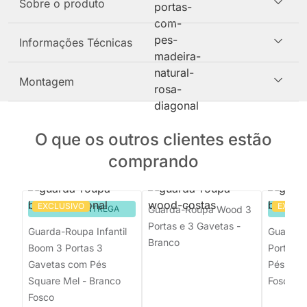
Sobre o produto
Informações Técnicas
Montagem
O que os outros clientes estão
comprando
EXCLUSIVO
EXCLU
PRONTA ENTREGA
Guarda-Roupa Wood 3
PRON
Portas e 3 Gavetas -
Guarda-Roupa Infantil
Guarda-
Branco
Boom 3 Portas 3
Portas 
Gavetas com Pés
Pés Retr
Square Mel - Branco
Fosco
Fosco