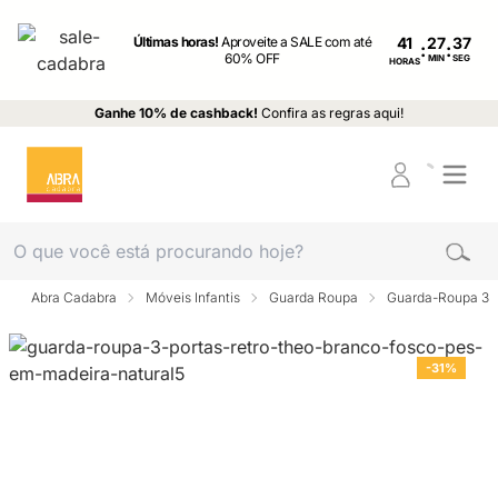
Últimas horas!
Aproveite a SALE com até
41
:
:
60% OFF
MIN
SEG
HORAS
Ganhe 10% de cashback!
Confira as regras aqui!
Abra Cadabra
Móveis Infantis
Guarda Roupa
Guarda-Roupa 3 p
-31%