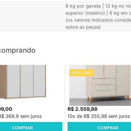
8 kg por gaveta | 12 kg no nic
superior (maleiro) | 6 kg em
(os valores indicados consid
sobre as peças)
o comprando
EXCLUSIVO
oupa Wood 3 Portas e 3
Guarda-Roupa Boom 3 Portas e 
- Branco com Carvalho
Gavetas com Pés Retrô Mel - Are
R$ 3.078,88
-16%
Economize R$ 519
99,00
R$ 2.559,88
R$ 369,9 sem juros
10x de R$ 255,98 sem juros
COMPRAR
COMPRAR