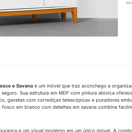
NÃO 
Fosco e Savana
é um móvel que traz aconchego e organizaçã
eguro. Sua estrutura em MDF com pintura atóxica oferece d
co, gavetas com corrediças telescópicas e puxadores embut
o fosco em branco com detalhes em savana combina facilme
segurança e um visual moderno em um único móvel. A combi