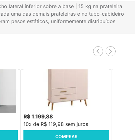
ho lateral inferior sobre a base | 15 kg na prateleira
 cada uma das demais prateleiras e no tubo-cabideiro
eram pesos estáticos, uniformemente distribuídos
3
PRONTA ENTREGA
ia Fosco
Guarda-Roupa Isis 3 Portas e 2 Gavetas –
Guarda-Roup
Rosa Fosco
Areia e Sav
R$ 1.599,88
R$ 1.599,88
-25%
Economize R$ 400
R$ 1.199,88
R$ 1.199,
10x de R$ 119,98 sem juros
10x de R$ 
COMPRAR