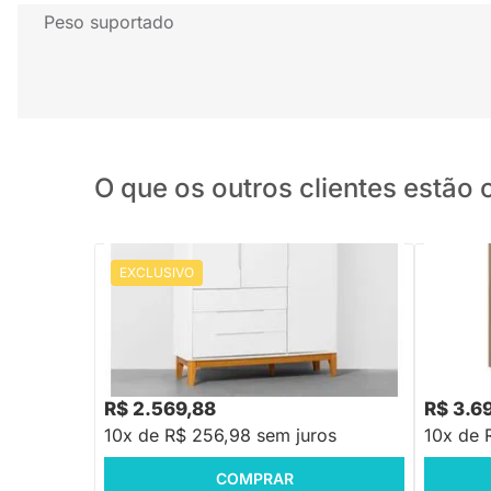
Peso suportado
O que os outros clientes estã
EXCLUSIVO
Guarda-Roupa Boom 3 Portas e 3
Guarda-R
Gavetas - Branco Fosco e Savana
Gavetas 
R$ 3.299,88
-22%
Economize R$ 730
R$ 2.569,88
R$ 3.6
10x de R$ 256,98 sem juros
10x de 
COMPRAR