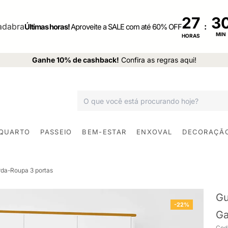
27
:
Últimas horas!
Aproveite a SALE com até 60% OFF
MIN
HORAS
Ganhe 10% de cashback!
Confira as regras aqui!
 QUARTO
PASSEIO
BEM-ESTAR
ENXOVAL
DECORAÇÃ
da-Roupa 3 portas
Gu
-22%
Ga
Cod