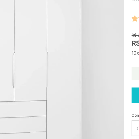
R$ 
R$
10x
Con