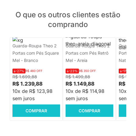
O que os outros clientes estão
comprando
Guarda-Roupa Theo 2
Guarda-Roupa Theo 2
Guarda-
Portas com Pés Square
Portas com Pés Retrô
Portas 
Mel - Branco
Mel - Areia
Natural 
-27%
R$ 460 OFF
-23%
R$ 350 OFF
-17%
R$ 
R$ 1.699,88
R$ 1.499,88
R$ 1.33
R$ 1.239,88
R$ 1.149,88
R$ 1.1
10x de R$ 123,98
10x de R$ 114,98
10x de 
sem juros
sem juros
sem jur
COMPRAR
COMPRAR
C