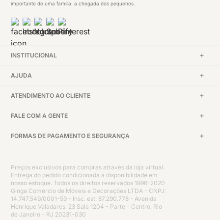
importante de uma família: a chegada dos pequenos.
INSTITUCIONAL
AJUDA
ATENDIMENTO AO CLIENTE
FALE COM A GENTE
FORMAS DE PAGAMENTO E SEGURANÇA
Preços exclusivos para compras através da loja virtual.
Entrega do pedido condicionada a disponibilidade em
nosso estoque. Todos os direitos reservados 1996-2020
Ginga Comércio de Móveis e Decorações LTDA - CNPJ:
14.747.549/0001-59 - Insc. est: 87.290.778 - Avenida
Henrique Valadares, 23 Sala 1204 - Parte - Centro, Rio
de Janeiro - RJ 20231-030