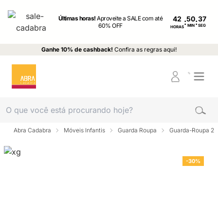
Últimas horas!
Aproveite a SALE com até
42
:
:
60% OFF
MIN
SEG
HORAS
Ganhe 10% de cashback!
Confira as regras aqui!
Abra Cadabra
Móveis Infantis
Guarda Roupa
Guarda-Roupa 2 p
-30%