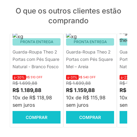
O que os outros clientes estão
comprando
PRONTA ENTREGA
PRONTA ENTREGA
PRON
Guarda-Roupa Theo 2
Guarda-Roupa Theo 2
Guarda-
Portas com Pés Square
Portas com Pés Square
Portas c
Natural - Branco Fosco
Mel – Areia
Natural 
-30%
R$ 510 OFF
-31%
R$ 540 OFF
-23%
R$
R$ 1.699,88
R$ 1.699,88
R$ 1.49
R$ 1.189,88
R$ 1.159,88
R$ 1.1
10x de R$ 118,98
10x de R$ 115,98
10x de 
sem juros
sem juros
sem jur
COMPRAR
COMPRAR
C