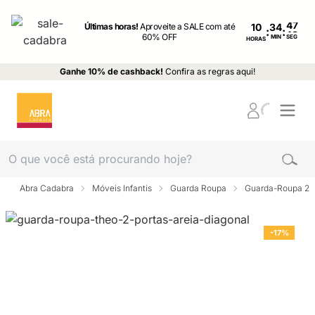
Últimas horas!
Aproveite a SALE com até
10
:
:
60% OFF
MIN
SEG
HORAS
Ganhe 10% de cashback!
Confira as regras aqui!
Abra Cadabra
Móveis Infantis
Guarda Roupa
Guarda-Roupa 2 p
-17%