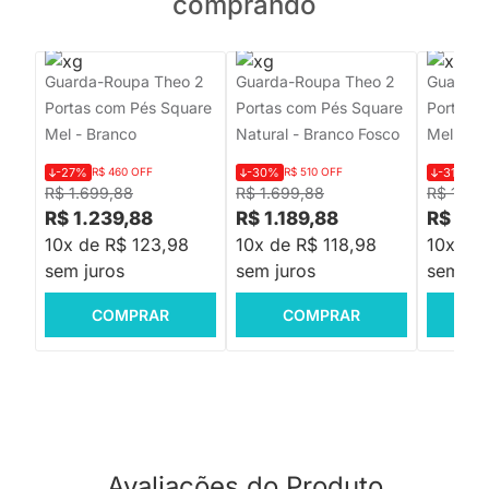
comprando
Guarda-Roupa Theo 2
Guarda-Roupa Theo 2
Guarda-
Portas com Pés Square
Portas com Pés Square
Portas 
Mel - Branco
Natural - Branco Fosco
Mel – Ar
-27%
R$ 460 OFF
-30%
R$ 510 OFF
-31%
R$
R$ 1.699,88
R$ 1.699,88
R$ 1.69
R$ 1.239,88
R$ 1.189,88
R$ 1.1
10x de R$ 123,98
10x de R$ 118,98
10x de 
sem juros
sem juros
sem jur
COMPRAR
COMPRAR
C
Avaliações do Produto