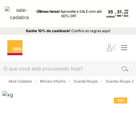
Últimas horas!
Aproveite a SALE com até
35
:
:
60% OFF
MIN
SEG
HORAS
Ganhe 10% de cashback!
Confira as regras aqui!
Abra Cadabra
Móveis Infantis
Guarda Roupa
Guarda-Roupa 2 p
-30%