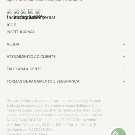
importante de uma família: a chegada dos pequenos.
INSTITUCIONAL
AJUDA
ATENDIMENTO AO CLIENTE
FALE COM A GENTE
FORMAS DE PAGAMENTO E SEGURANÇA
Preços exclusivos para compras através da loja virtual.
Entrega do pedido condicionada a disponibilidade em
nosso estoque. Todos os direitos reservados 1996-2020
Ginga Comércio de Móveis e Decorações LTDA - CNPJ:
14.747.549/0001-59 - Insc. est: 87.290.778 - Avenida
Henrique Valadares, 23 Sala 1204 - Parte - Centro, Rio
de Janeiro - RJ 20231-030
Tecnologia:
VTEX, Deco