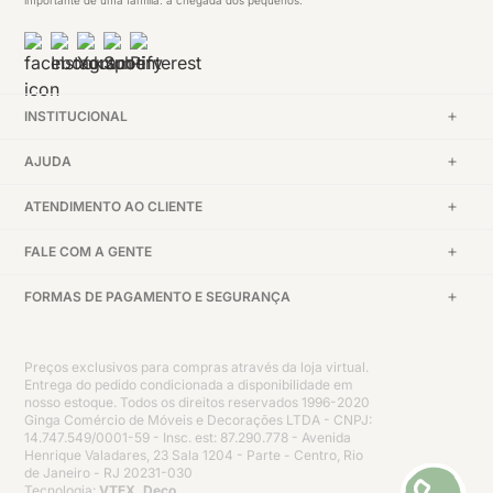
importante de uma família: a chegada dos pequenos.
INSTITUCIONAL
AJUDA
ATENDIMENTO AO CLIENTE
FALE COM A GENTE
FORMAS DE PAGAMENTO E SEGURANÇA
Preços exclusivos para compras através da loja virtual.
Entrega do pedido condicionada a disponibilidade em
nosso estoque. Todos os direitos reservados 1996-2020
Ginga Comércio de Móveis e Decorações LTDA - CNPJ:
14.747.549/0001-59 - Insc. est: 87.290.778 - Avenida
Henrique Valadares, 23 Sala 1204 - Parte - Centro, Rio
de Janeiro - RJ 20231-030
Tecnologia:
VTEX, Deco