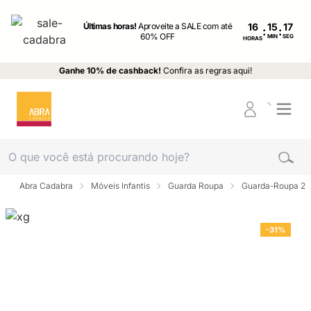
Últimas horas!
Aproveite a SALE com até
16
:
:
60% OFF
MIN
SEG
HORAS
Ganhe 10% de cashback!
Confira as regras aqui!
Abra Cadabra
Móveis Infantis
Guarda Roupa
Guarda-Roupa 2 p
-31%