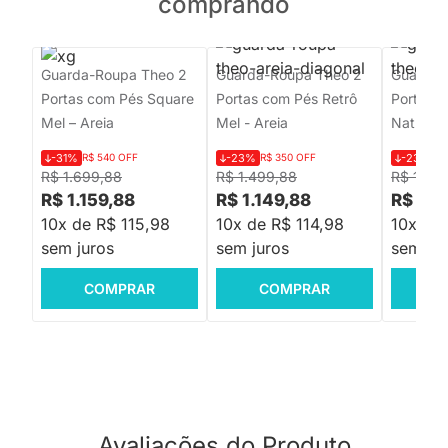
comprando
Guarda-Roupa Theo 2
Guarda-Roupa Theo 2
Guarda-
Portas com Pés Square
Portas com Pés Retrô
Portas c
Mel – Areia
Mel - Areia
Natural 
-31%
R$ 540 OFF
-23%
R$ 350 OFF
-23%
R$
R$ 1.699,88
R$ 1.499,88
R$ 1.49
R$ 1.159,88
R$ 1.149,88
R$ 1.1
10x de R$ 115,98
10x de R$ 114,98
10x de 
sem juros
sem juros
sem jur
COMPRAR
COMPRAR
C
Avaliações do Produto