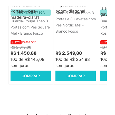
PRONTA ENTREGA
Guarda-Roupa Boom 3
PRON
Portas e 3 Gavetas com
Guarda-Roupa Theo 3
Guarda-R
Pés Nordic Mel -
Portas com Pés Square
Portas e
Branco Fosco
Mel - Branco Fosco
Rosa Fo
-37%
R$ 869 OFF
-25%
R$
R$ 2.319,88
R$ 1.59
R$ 1.450,88
R$ 2.549,88
R$ 1.1
10x de R$ 145,08
10x de R$ 254,98
10x de 
sem juros
sem juros
sem jur
COMPRAR
COMPRAR
C