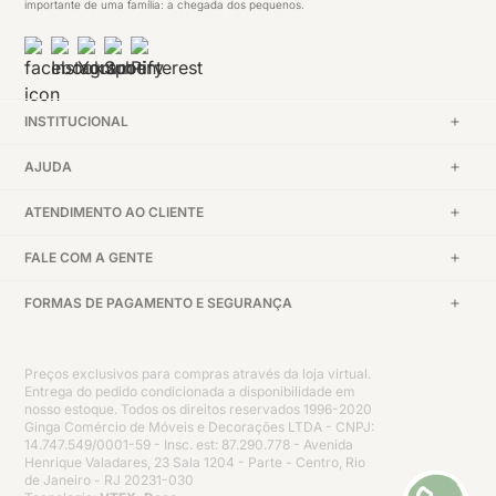
importante de uma família: a chegada dos pequenos.
INSTITUCIONAL
AJUDA
ATENDIMENTO AO CLIENTE
FALE COM A GENTE
FORMAS DE PAGAMENTO E SEGURANÇA
Preços exclusivos para compras através da loja virtual.
Entrega do pedido condicionada a disponibilidade em
nosso estoque. Todos os direitos reservados 1996-2020
Ginga Comércio de Móveis e Decorações LTDA - CNPJ:
14.747.549/0001-59 - Insc. est: 87.290.778 - Avenida
Henrique Valadares, 23 Sala 1204 - Parte - Centro, Rio
de Janeiro - RJ 20231-030