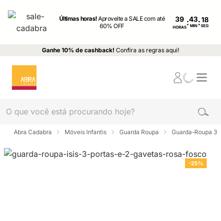
Últimas horas!
Aproveite a SALE com até
39
:
:
60% OFF
MIN
SEG
HORAS
Ganhe 10% de cashback!
Confira as regras aqui!
Abra Cadabra
Móveis Infantis
Guarda Roupa
Guarda-Roupa 3 p
-25%