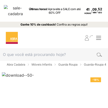
Últimas horas!
Aproveite a SALE com até
41
:
:
60% OFF
MIN
SEG
HORAS
Ganhe 10% de cashback!
Confira as regras aqui!
Abra Cadabra
Móveis Infantis
Guarda Roupa
Guarda-Roupa 4 p
-18%