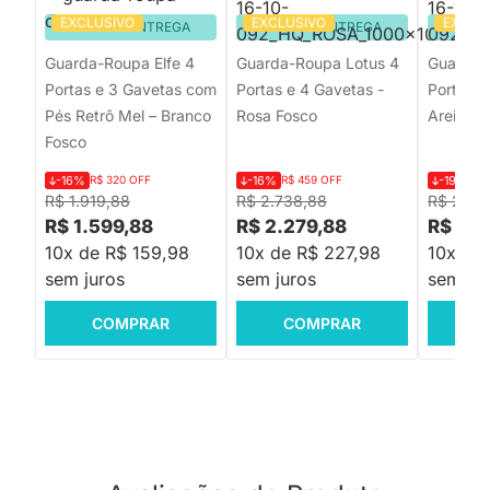
EXCLUSIVO
EXCLUSIVO
EXCLU
PRONTA ENTREGA
PRONTA ENTREGA
PRON
Guarda-Roupa Elfe 4
Guarda-Roupa Lotus 4
Guarda-
Portas e 3 Gavetas com
Portas e 4 Gavetas -
Portas e
Pés Retrô Mel – Branco
Rosa Fosco
Areia Fo
Fosco
-16%
R$ 320 OFF
-16%
R$ 459 OFF
-19%
R$
R$ 1.919,88
R$ 2.738,88
R$ 2.69
R$ 1.599,88
R$ 2.279,88
R$ 2.1
10x de R$ 159,98
10x de R$ 227,98
10x de 
sem juros
sem juros
sem jur
COMPRAR
COMPRAR
C