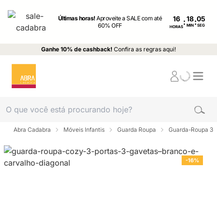
Últimas horas!
Aproveite a SALE com até
16
:
:
60% OFF
MIN
SEG
HORAS
Ganhe 10% de cashback!
Confira as regras aqui!
Abra Cadabra
Móveis Infantis
Guarda Roupa
Guarda-Roupa 3 p
-16%