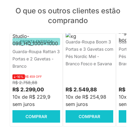
O que os outros clientes estão
comprando
PRONTA ENTREGA
Guarda-Roupa Boom 3
Guarda-
Portas e 3 Gavetas com
Portas 
Guarda-Roupa Rattan 3
Pés Nordic Mel -
Pés Nord
Portas e 2 Gavetas -
Branco Fosco e Savana
Branco 
Branco
-16%
R$ 459 OFF
R$ 2.758,88
R$ 2.299,00
R$ 2.549,88
R$ 2.5
10x de R$ 229,9
10x de R$ 254,98
10x de
sem juros
sem juros
sem jur
COMPRAR
COMPRAR
C