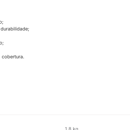
o;
 durabilidade;
o;
 cobertura.
1.8 kg