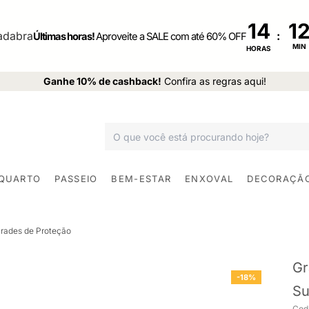
14
:
Últimas horas!
Aproveite a SALE com até 60% OFF
MIN
HORAS
Ganhe 10% de cashback!
Confira as regras aqui!
 QUARTO
PASSEIO
BEM-ESTAR
ENXOVAL
DECORAÇÃ
rades de Proteção
Gr
-18%
Su
Cod