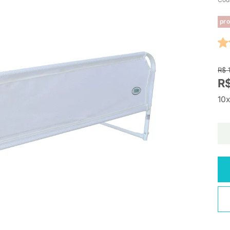
pro
R$ 
R$
10x