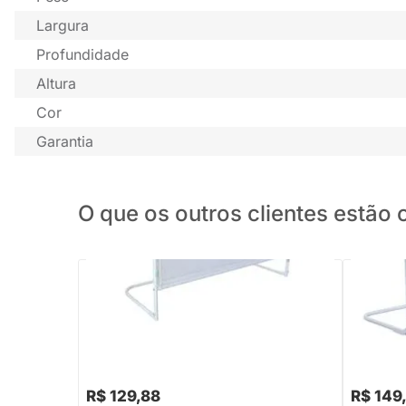
Largura
Profundidade
Altura
Cor
Garantia
O que os outros clientes estã
PRONTA ENTREGA
Grade de Proteção para Cama Tubline
Grade de
Super Luxo - Branca
- Branco
R$ 158,88
-18%
Economize R$ 29
R$ 129,88
R$ 149