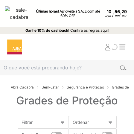
Últimas horas!
Aproveite a SALE com até
10
:
:
60% OFF
MIN
SEG
HORAS
Ganhe 10% de cashback!
Confira as regras aqui!
Abra Cadabra
Bem-Estar
Segurança e Proteção
Grades de Pr
Grades de Proteção
Filtrar
Ordenar