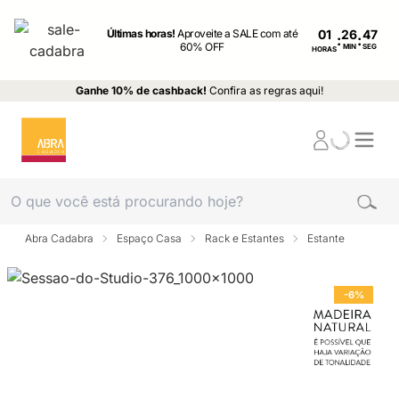
Últimas horas!
Aproveite a SALE com até
01
:
:
60% OFF
MIN
SEG
HORAS
Ganhe 10% de cashback!
Confira as regras aqui!
Abra Cadabra
Espaço Casa
Rack e Estantes
Estante
-6%