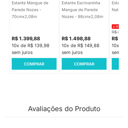
Estante Mangue de
Estante Escrivaninha
Estante 
Parede Nozes -
Mangue de Parede
Natural
70cmx2,08m
Nozes - 98cmx2,08m
-9%
R$ 
R$ 3.29
R$ 1.399,88
R$ 1.498,88
R$ 2.9
10x de R$ 139,98
10x de R$ 149,88
10x de
sem juros
sem juros
sem jur
COMPRAR
COMPRAR
C
Avaliações do Produto