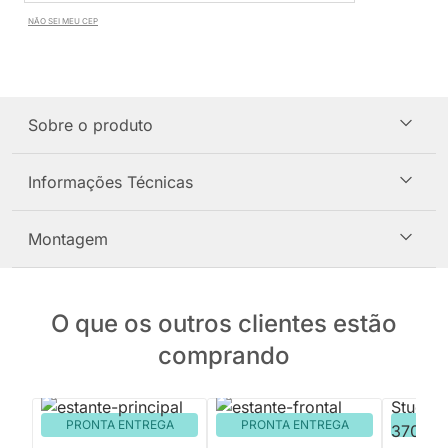
NÃO SEI MEU CEP
Sobre o produto
Informações Técnicas
Montagem
O que os outros clientes estão
comprando
PRONTA ENTREGA
PRONTA ENTREGA
PRON