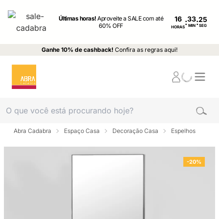
Últimas horas!
Aproveite a SALE com até
16
:
:
60% OFF
MIN
SEG
HORAS
Ganhe 10% de cashback!
Confira as regras aqui!
Abra Cadabra
Espaço Casa
Decoração Casa
Espelhos
-20%