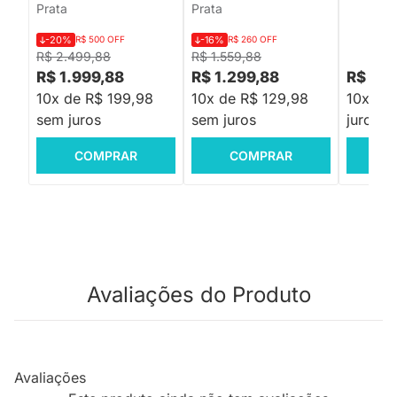
Prata
Prata
-20%
R$ 500 OFF
-16%
R$ 260 OFF
R$ 2.499,88
R$ 1.559,88
R$ 1.999,88
R$ 1.299,88
R$ 146
10x de R$ 199,98
10x de R$ 129,98
10x de
sem juros
sem juros
juros
COMPRAR
COMPRAR
C
Avaliações do Produto
Avaliações