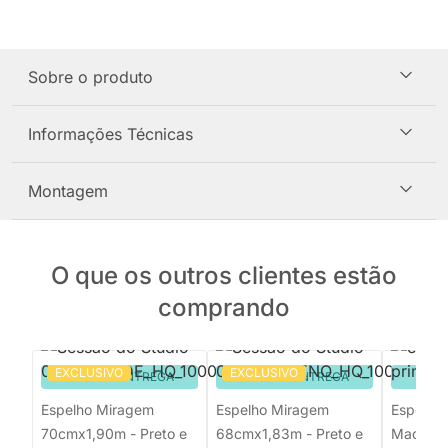
Sobre o produto
Informações Técnicas
Montagem
O que os outros clientes estão
comprando
EXCLUSIVO
EXCLUSIVO
PRONTA ENTREGA
PRONTA ENTREGA
PRON
Espelho Miragem
Espelho Miragem
Espelho 
70cmx1,90m - Preto e
68cmx1,83m - Preto e
Madeira 