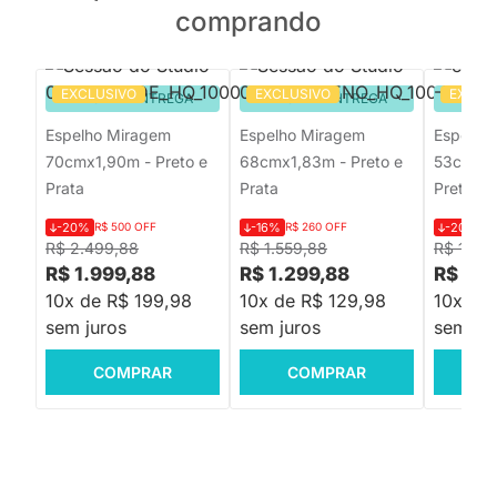
comprando
EXCLUSIVO
EXCLUSIVO
EXCLU
PRONTA ENTREGA
PRONTA ENTREGA
PRON
Espelho Miragem
Espelho Miragem
Espelho 
70cmx1,90m - Preto e
68cmx1,83m - Preto e
53cmx4
Prata
Prata
Preto e 
-20%
R$ 500 OFF
-16%
R$ 260 OFF
-20%
R$
R$ 2.499,88
R$ 1.559,88
R$ 1.49
R$ 1.999,88
R$ 1.299,88
R$ 1.1
10x de R$ 199,98
10x de R$ 129,98
10x de 
sem juros
sem juros
sem jur
COMPRAR
COMPRAR
C