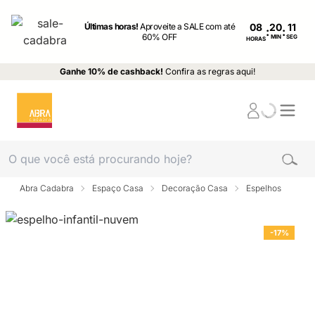
Últimas horas!
Aproveite a SALE com até
08
:
:
60% OFF
MIN
SEG
HORAS
Ganhe 10% de cashback!
Confira as regras aqui!
Abra Cadabra
Espaço Casa
Decoração Casa
Espelhos
-17%