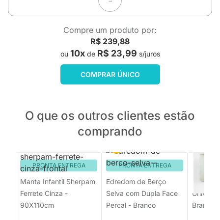
Compre um produto por:
R$ 239,88
10x
R$ 23,99
ou
de
s/juros
COMPRAR ÚNICO
O que os outros clientes estão
comprando
PRONTA ENTREGA
PRONTA ENTREGA
PRON
Manta Infantil Sherpam
Edredom de Berço
Edredom 
Ferrete Cinza -
Selva com Dupla Face
Universo
90X110cm
Percal - Branco
Branco