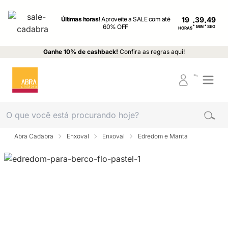
Últimas horas!
Aproveite a SALE com até
19
:
:
60% OFF
MIN
SEG
HORAS
Ganhe 10% de cashback!
Confira as regras aqui!
Abra Cadabra
Enxoval
Enxoval
Edredom e Manta