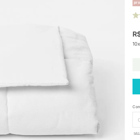
pro
R$
10x
Con
NÃO 