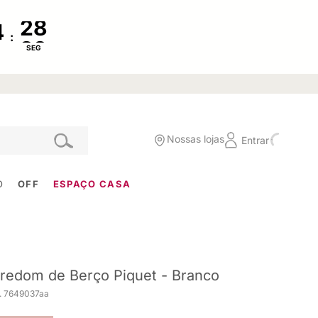
:
SEG
Nossas lojas
Entrar
O
OFF
ESPAÇO CASA
redom de Berço Piquet - Branco
. 7649037aa