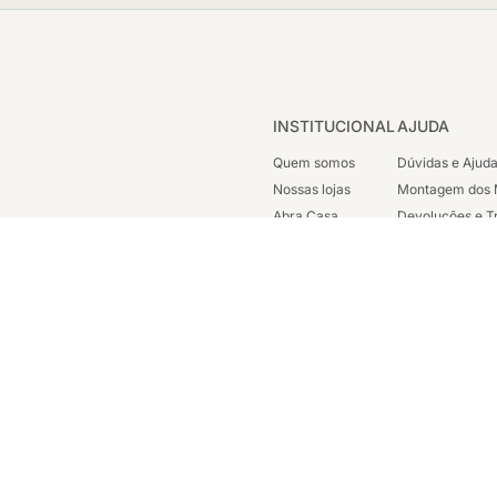
INSTITUCIONAL
AJUDA
Quem somos
Dúvidas e Ajud
Nossas lojas
Montagem dos 
Abra Casa
Devoluções e T
Cashback
Segunda Via de
Nossas Campanhas
Trabalhe Cono
Vendas Corpora
ondicionada a disponibilidade em nosso estoque. Todos os direitos reservados 
sc. est: 87.290.778 - Avenida Henrique Valadares, 23 Sala 1204 - Parte - Cen