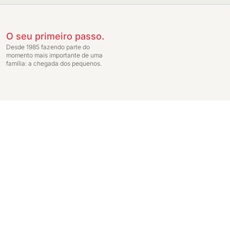
O seu primeiro passo.
Desde 1985 fazendo parte do
momento mais importante de uma
família: a chegada dos pequenos.
Preços exclusivos para compras através da loja virtual. Entrega do pedido c
Ginga Comércio de Móveis e Decorações LTDA - CNPJ: 14.747.549/0001-59 - In
Janeiro - RJ 20231-030