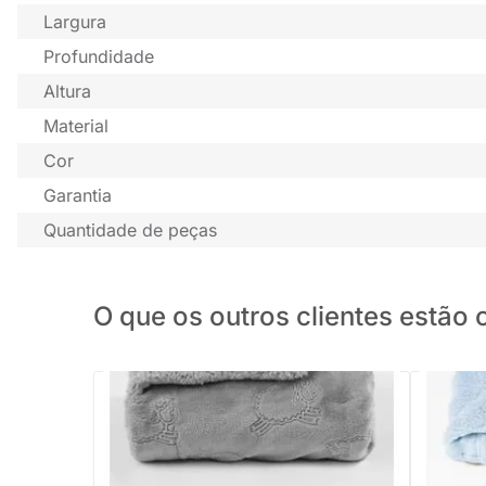
Largura
Profundidade
Altura
Material
Cor
Garantia
Quantidade de peças
O que os outros clientes estã
PRONTA ENTREGA
Manta Infantil Sherpam Ferrete Cinza -
Cobertor 
90X110cm