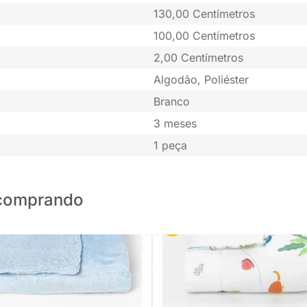
130,00 Centímetros
100,00 Centímetros
2,00 Centímetros
Algodão, Poliéster
Branco
3 meses
1 peça
o comprando
PRONTA ENTREGA
PRONTA ENTREGA
Sherpan Ferreti - Azul Bebe
Edredom de Berço Selva com Du
Percal - Branco