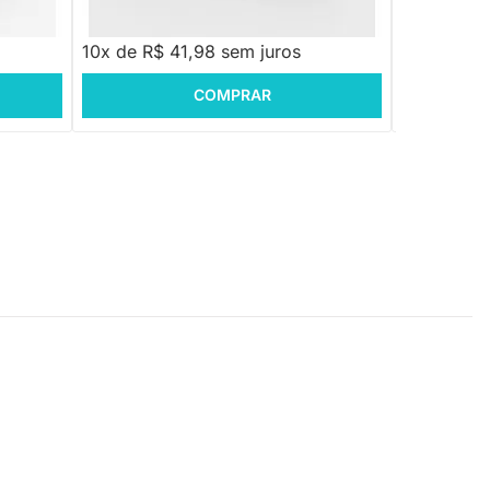
R$ 419,88
R$ 419,8
10x de R$ 41,98 sem juros
10x de R$ 
COMPRAR