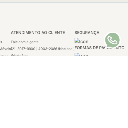
ATENDIMENTO AO CLIENTE
SEGURANÇA
as
Fale com a gente
FORMAS DE PAGAMENTO
Móveis
(21) 3017-9900 | 4003-2086 (Nacional)
rocas
WhatsApp
 Boleto
(21) 97117-4398
sco
2ª a 6ª - 08h às 21h
tivas
Sábado: 08h às 12h (apenas WhatsApp)
1996-2020
tro, Rio de
Tecnologia:
VTEX, Deco