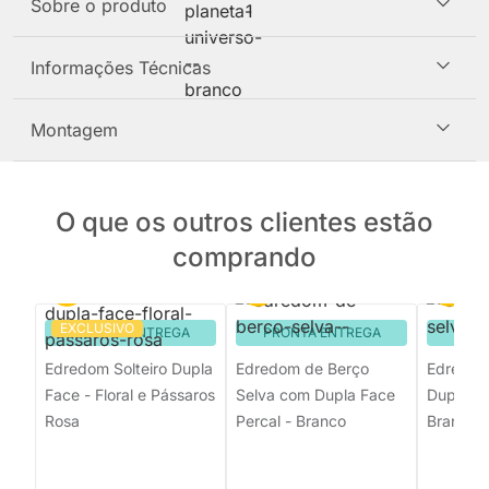
Sobre o produto
Informações Técnicas
Montagem
O que os outros clientes estão
comprando
EXCLUSIVO
PRONTA ENTREGA
PRONTA ENTREGA
PRON
Edredom Solteiro Dupla
Edredom de Berço
Edredom 
Face - Floral e Pássaros
Selva com Dupla Face
Dupla Fa
Rosa
Percal - Branco
Branco