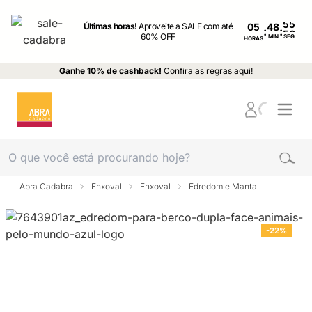
Últimas horas!
Aproveite a SALE com até
05
:
:
60% OFF
MIN
SEG
HORAS
Ganhe 10% de cashback!
Confira as regras aqui!
Abra Cadabra
Enxoval
Enxoval
Edredom e Manta
-22%