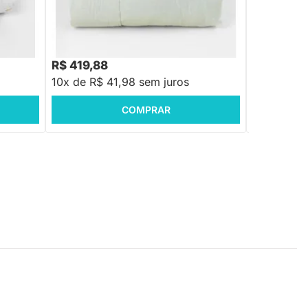
ce
Edredom De Solteiro Universo Dupla Face
Edredom par
- Branco
Face - Bran
R$ 419,88
R$ 289,8
10x de R$ 41,98 sem juros
10x de R$
COMPRAR