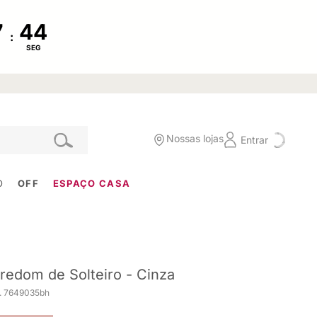
:
SEG
Nossas lojas
Entrar
O
OFF
ESPAÇO CASA
redom de Solteiro - Cinza
. 7649035bh