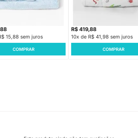
Sherpan Ferreti - Azul Bebe
Edredom Solteiro Selva Dupla Fa
Percal Branco
,88
R$ 419,88
R$ 15,88 sem juros
10x de R$ 41,98 sem juros
COMPRAR
COMPRAR