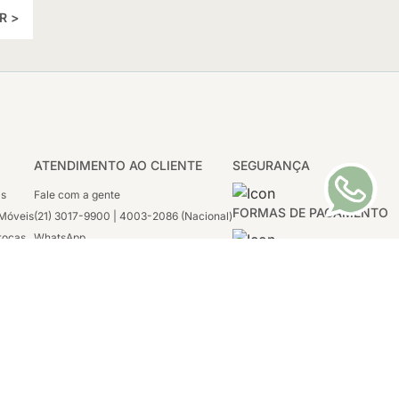
R >
ATENDIMENTO AO CLIENTE
SEGURANÇA
as
Fale com a gente
FORMAS DE PAGAMENTO
Móveis
(21) 3017-9900 | 4003-2086 (Nacional)
rocas
WhatsApp
 Boleto
(21) 97117-4398
sco
2ª a 6ª - 08h às 21h
tivas
Sábado: 08h às 12h (apenas WhatsApp)