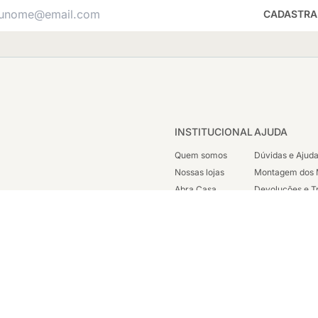
CADASTRA
INSTITUCIONAL
AJUDA
Quem somos
Dúvidas e Ajud
Nossas lojas
Montagem dos 
Abra Casa
Devoluções e T
Cashback
Segunda Via de
Nossas Campanhas
Trabalhe Cono
Vendas Corpora