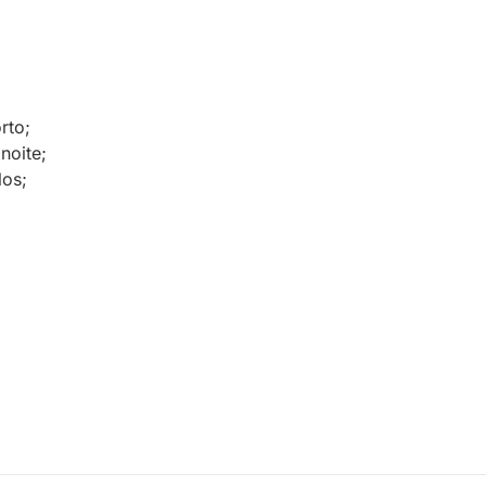
rto;
noite;
los;