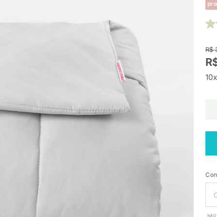
pro
R$ 
R
10x
Con
NÃO 