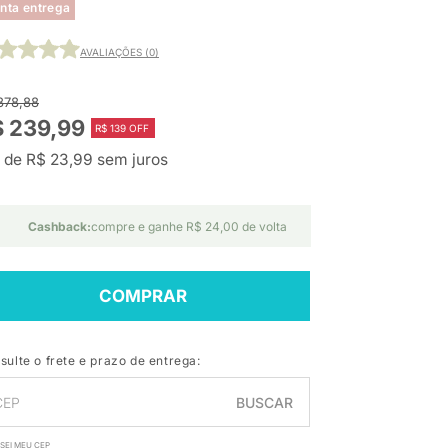
nta entrega
AVALIAÇÕES (0)
378,88
$ 239,99
R$ 139 OFF
 de R$ 23,99 sem juros
Cashback:
compre e ganhe R$ 24,00 de volta
COMPRAR
sulte o frete e prazo de entrega:
BUSCAR
SEI MEU CEP