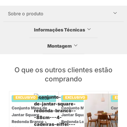
Sobre o produto
Informações Técnicas
Montagem
O que os outros clientes estão
comprando
EXCLUSIVO
EXCLUSIVO
EXCLU
PRONTA ENTREGA
PRONTA ENTREGA
PRON
Conjunto Mesa de
Conjunto Mesa de
Conjunt
Jantar Square
Jantar Square
Jantar 
Redonda Branco -
Redonda Louro Freijó -
Redond