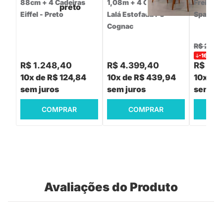
88cm + 4 Cadeiras
1,08m + 4 Cadeiras
Freijó c
Eiffel - Preto
Lalá Estofada PU -
Spaguet
Cognac
R$ 2.69
-16%
R$
R$ 1.248,40
R$ 4.399,40
R$ 2.2
10x de R$ 124,84
10x de R$ 439,94
10x de
sem juros
sem juros
sem ju
COMPRAR
COMPRAR
C
Avaliações do Produto