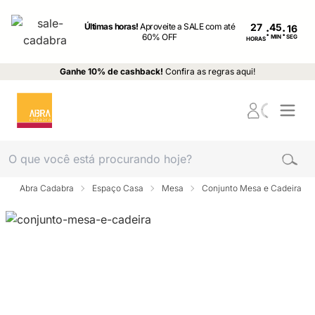
Últimas horas!
Aproveite a SALE com até
27
:
:
60% OFF
MIN
SEG
HORAS
Ganhe 10% de cashback!
Confira as regras aqui!
Abra Cadabra
Espaço Casa
Mesa
Conjunto Mesa e Cadeira