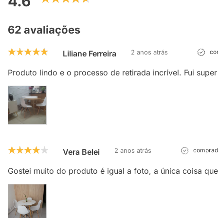
4.6
62 avaliações
2 anos atrás
com
Liliane Ferreira
Produto lindo e o processo de retirada incrível. Fui supe
2 anos atrás
comprado
Vera Belei
Gostei muito do produto é igual a foto, a única coisa q