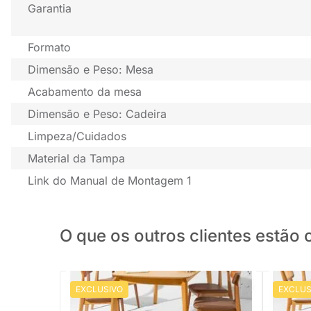
Garantia
Formato
Dimensão e Peso: Mesa
Acabamento da mesa
Dimensão e Peso: Cadeira
Limpeza/Cuidados
Material da Tampa
Link do Manual de Montagem 1
O que os outros clientes estã
EXCLUSIVO
EXCLUS
Conjunto Mesa de Jantar Lalá Retangular
Conjunto
Carvalho Americano - 1,80mx1,00m + 4
Carvalho