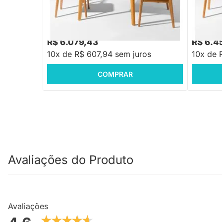
Cadeiras Nord Encosto Madeira - Cognac
Cadeiras
R$ 7.298,88
R$ 7.823
-16%
Economize R$ 1.219
R$ 6.079,43
R$ 6.4
10x de R$ 607,94 sem juros
10x de 
COMPRAR
Avaliações do Produto
Avaliações