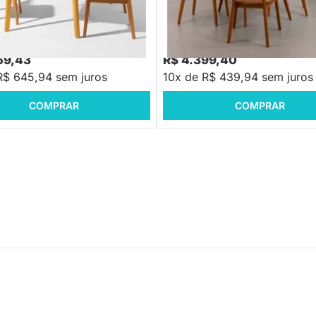
 Lalá Encosto Palha Creme - Cru
Cadeiras Lalá Estofada PU - Co
,63
-17%
Economize R$ 1.364
59,43
R$ 4.399,40
R$ 645,94 sem juros
10x de R$ 439,94 sem juros
COMPRAR
COMPRAR