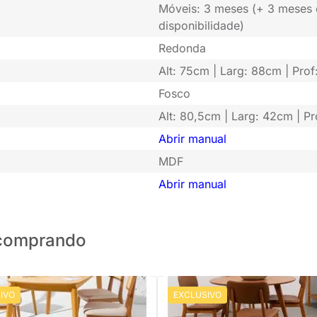
Móveis: 3 meses (+ 3 meses
disponibilidade)
Redonda
Alt: 75cm | Larg: 88cm | Prof
Fosco
Alt: 80,5cm | Larg: 42cm | Pr
Abrir manual
MDF
Abrir manual
o comprando
IVO
EXCLUSIVO
 Mesa de Jantar Lalá Retangular
Conjunto Mesa de Jantar Square
 Americano - 1,80mx1,00m + 4
Redonda Louro Freijó - 1,08m + 