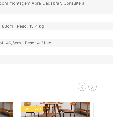
 com montagem Abra Cadabra*. Consulte a
: 88cm | Peso: 15,4 kg
of: 46,5cm | Peso: 4,21 kg
EXCLUSIVO
EXCLUSIV
Conjunto Mesa de Jantar Square
Conjunto M
4
Redonda Louro Freijó 88cm + 4 Cadeiras
88cm Louro F