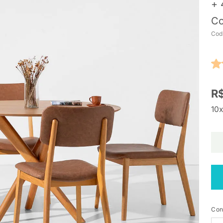
+ 
C
Cod
R$
10x
Con