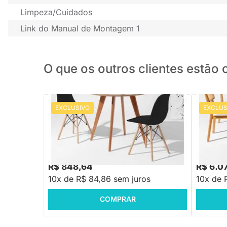
Limpeza/Cuidados
Link do Manual de Montagem 1
O que os outros clientes estã
EXCLUSIVO
EXCLUS
Conjunto Mesa Square Redonda Bétula -
Conjunto
88cm com + 2 Cadeiras Eiffel - Preto
Carvalho
Cadeiras
R$ 8.29
R$ 848,64
R$ 6.0
10x de R$ 84,86 sem juros
10x de 
COMPRAR