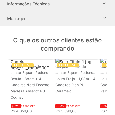
Informações Técnicas
Montagem
O que os outros clientes estão
comprando
EXCLUSIVO
EXCLUSIVO
EXCLU
Conjunto Mesa de
Conjunto Mesa de
Conjunt
Jantar Square Redonda
Jantar Square Redonda
Jantar 
Bétula - 88cm + 4
Louro Freijó - 1,08m + 4
Louro Fr
Cadeiras Nord Encosto
Cadeiras Ribs PU -
Cadeiras
Madeira Assento PU -
Caramelo
Palha Cr
Cognac
-17%
R$ 703 OFF
-16%
R$ 600 OFF
-24%
R$
R$ 4.059,88
R$ 3.599,88
R$ 5.83