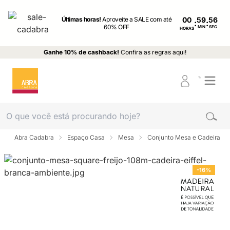
Últimas horas!
Aproveite a SALE com até
00
:
:
60% OFF
MIN
SEG
HORAS
Ganhe 10% de cashback!
Confira as regras aqui!
Abra Cadabra
Espaço Casa
Mesa
Conjunto Mesa e Cadeira
-16%