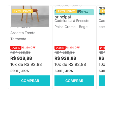
EXCLUSIVO
EXCLUSIVO
EXCLU
PRONTA ENTREGA
PRONTA ENTREGA
PRON
Cadeira Lalá Encosto
Cadeira Lalá Encosto
Cadeira
Palha Creme
Palha Creme - Bege
com Braç
Assento Trento -
Terracota
-26%
R$ 330 OFF
-26%
R$ 330 OFF
-16%
R$
R$ 1.258,88
R$ 1.258,88
R$ 1.07
R$ 928,88
R$ 928,88
R$ 899
10x de R$ 92,88
10x de R$ 92,88
10x de
sem juros
sem juros
sem jur
COMPRAR
COMPRAR
C