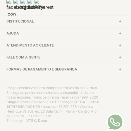
INSTITUCIONAL
AJUDA
ATENDIMENTO AO CLIENTE
FALE COM A GENTE
FORMAS DE PAGAMENTO E SEGURANÇA
Preços exclusivos para compras através da loja virtual.
Entrega do pedido condicionada a disponibilidade em
nosso estoque. Todos os direitos reservados 1996-2020
Ginga Comércio de Móveis e Decorações LTDA - CNPJ:
14.747.549/0001-59 - Insc. est: 87.290.778 - Avenida
Henrique Valadares, 23 Sala 1204 - Parte - Centro, Rio
de Janeiro - RJ 20231-030
Tecnologia:
VTEX, Deco