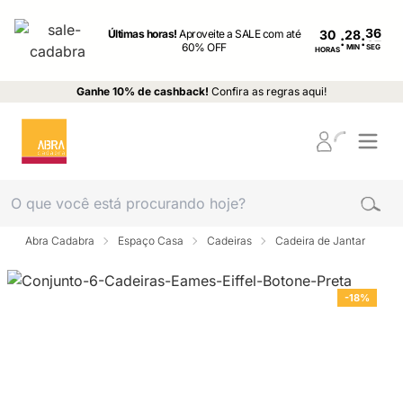
Últimas horas!
Aproveite a SALE com até
30
:
:
60% OFF
MIN
SEG
HORAS
Ganhe 10% de cashback!
Confira as regras aqui!
Abra Cadabra
Espaço Casa
Cadeiras
Cadeira de Jantar
-18%