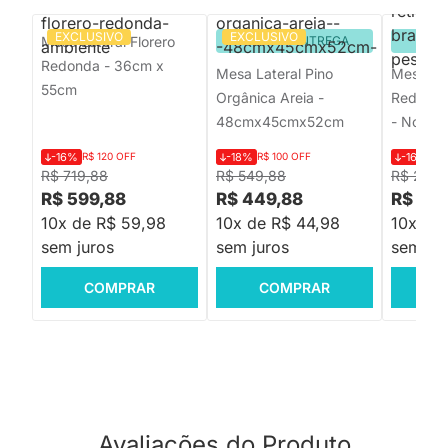
EXCLUSIVO
EXCLUSIVO
Mesa Lateral Florero
PRONTA ENTREGA
PRON
Redonda - 36cm x
Mesa Lateral Pino
Mesa La
55cm
Orgânica Areia -
Redonda
48cmx45cmx52cm
- Nozes 
-16%
R$ 120 OFF
-18%
R$ 100 OFF
-16%
R$
R$ 719,88
R$ 549,88
R$ 288,
R$ 599,88
R$ 449,88
R$ 239
10x de R$ 59,98
10x de R$ 44,98
10x de
sem juros
sem juros
sem jur
COMPRAR
COMPRAR
C
Avaliações do Produto