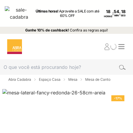
Últimas horas!
Aproveite a SALE com até
18
:
:
60% OFF
MIN
SEG
HORAS
Ganhe 10% de cashback!
Confira as regras aqui!
Abra Cadabra
Espaço Casa
Mesa
Mesa de Canto
-17%