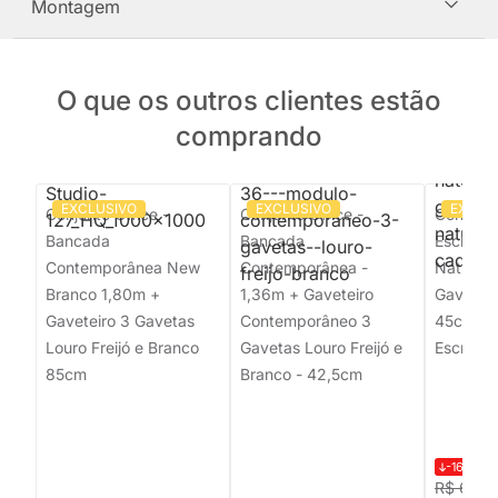
Montagem
O que os outros clientes estão
comprando
EXCLUSIVO
EXCLUSIVO
EXCLU
Conjunto Office -
Conjunto Office -
Conjunto
Bancada
Bancada
Escrivan
Contemporânea New
Contemporânea -
Natural 
Branco 1,80m +
1,36m + Gaveteiro
Gaveteir
Gaveteiro 3 Gavetas
Contemporâneo 3
45cm + 
Louro Freijó e Branco
Gavetas Louro Freijó e
Escritóri
85cm
Branco - 42,5cm
-16%
R$ 
R$ 6.56