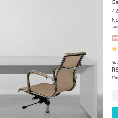
Ga
42
No
Cod
pro
R$ 
R$
10x