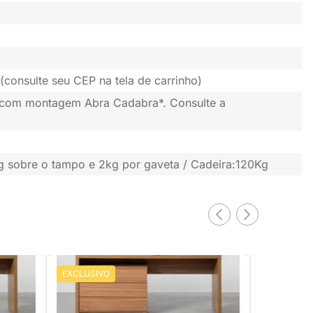
(consulte seu CEP na tela de carrinho)
 com montagem Abra Cadabra*. Consulte a
g sobre o tampo e 2kg por gaveta / Cadeira:120Kg
EXCLUSIVO
EXCLUSIV
PRONTA ENTREGA
Conjunto Office - Bancada
Conjunto Of