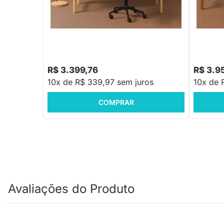
Natural 1,85m + Cadeira de Escritório
com Tamp
Collin Cinza
Escritóri
R$ 3.399,76
R$ 3.9
10x de R$ 339,97 sem juros
10x de 
COMPRAR
Avaliações do Produto