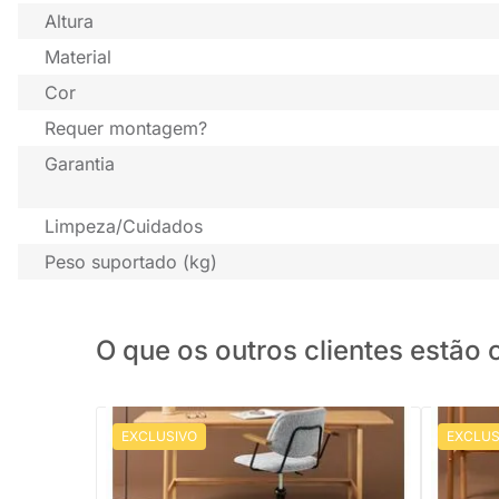
Altura
Material
Cor
Requer montagem?
Garantia
Limpeza/Cuidados
Peso suportado (kg)
O que os outros clientes estã
EXCLUSIVO
EXCLUS
PRONTA ENTREGA
Conjunto Office - Escrivaninha Nori
Conjunto 