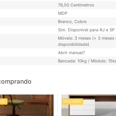
76,50 Centímetros
MDP
Branco, Cobre
Sim. Disponível para RJ e SP 
Móveis: 3 meses (+ 3 meses
disponibilidade)
Abrir manual?
Bancada: 10kg / Módulo: 15k
o comprando
IVO
EXCLUSIVO
PRONTA ENTREGA
PRONTA ENTREGA
Office - Escrivaninha Arp Nozes
Conjunto Office - Bancada