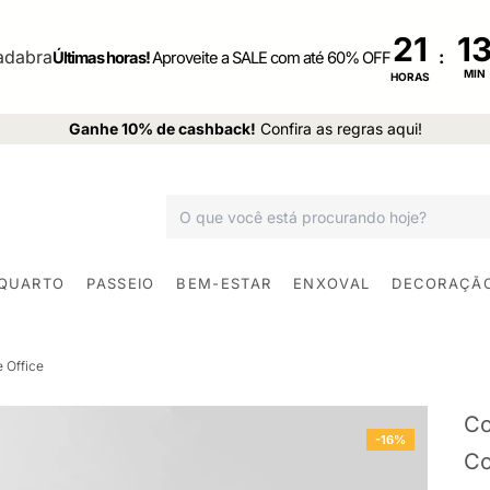
21
:
Últimas horas!
Aproveite a SALE com até 60% OFF
MIN
HORAS
Ganhe 10% de cashback!
Confira as regras aqui!
 QUARTO
PASSEIO
BEM-ESTAR
ENXOVAL
DECORAÇÃ
 Office
Co
-16%
Co