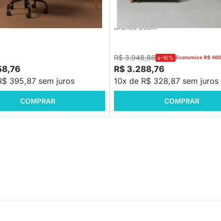
o em Vidro 1,60m + Cadeira de
Contemporânea Louro Freijó 2,0
o Cult Freijó e Verde Musgo
Gaveteiro Contemporâneo Louro F
Branco 85cm
R$ 3.948,88
-16%
Economize R$ 66
58,76
R$ 3.288,76
R$ 395,87 sem juros
10x de R$ 328,87 sem juros
COMPRAR
COMPRAR