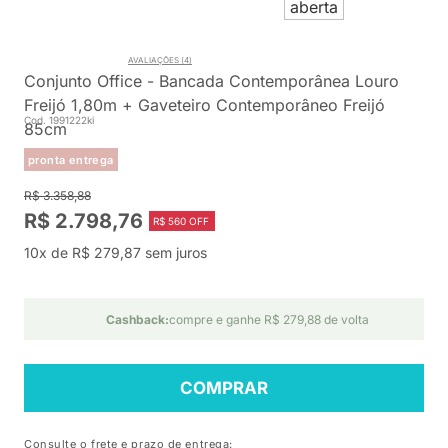
AVALIAÇÕES (4)
Conjunto Office - Bancada Contemporânea Louro
Freijó 1,80m + Gaveteiro Contemporâneo Freijó
Cod. 1991222ki
85cm
pronta entrega
R$ 3.358,88
R$ 2.798,76
R$ 560 OFF
10x de R$ 279,87 sem juros
Cashback:
compre e ganhe R$ 279,88 de volta
COMPRAR
Consulte o frete e prazo de entrega: