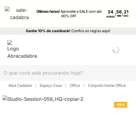
Últimas horas!
Aproveite a SALE com até
24
:
:
60% OFF
MIN
SEG
HORAS
Ganhe 10% de cashback!
Confira as regras aqui!
Abra Cadabra
Espaço Casa
Office
Conjunto Home Office
-16%