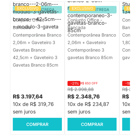
EXCLUSIVO
EXCLUSIVO
EXCLU
PRONTA ENTREGA
PRONTA ENTREGA
PRON
Conjunto Office -
Conjunto Office -
Conjunto
Bancada
Bancada
Bancad
Contemporânea Branco
Contemporânea Branco
Contemp
2,06m + Gaveteiro 3
2,06m + Gaveteiro
1,80m + 
Gavetas Branco
Contemporâneo 3
Contemp
42,5cm + Gaveteiro 3
gavetas Branco 85cm
gavetas
Gavetas Branco 85cm
-21%
R$ 650 OFF
-19%
R$
R$ 2.998,88
R$ 2.59
R$ 3.197,64
R$ 2.348,76
R$ 2.0
10x de R$ 319,76
10x de R$ 234,87
10x de
sem juros
sem juros
sem jur
COMPRAR
COMPRAR
C