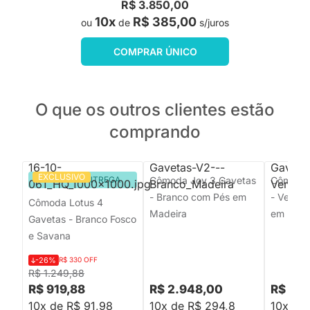
R$ 3.850,00
10x
R$ 385,00
ou
de
s/juros
COMPRAR ÚNICO
O que os outros clientes estão
comprando
EXCLUSIVO
PRONTA ENTREGA
Cômoda Joy 3 Gavetas
Cômoda 
- Branco com Pés em
- Verde
Cômoda Lotus 4
Madeira
em Made
Gavetas - Branco Fosco
e Savana
-26%
R$ 330 OFF
R$ 1.249,88
R$ 919,88
R$ 2.948,00
R$ 2.
10x de R$ 91,98
10x de R$ 294,8
10x de