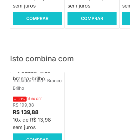
sem juros
sem juros
sem jur
COMPRAR
COMPRAR
C
Isto combina com
Trocador Theo - Branco
Brilho
-30%
R$ 60 OFF
R$ 199,88
R$ 139,88
10x de R$ 13,98
sem juros
COMPRAR