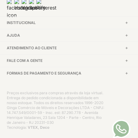
INSTITUCIONAL
AJUDA
ATENDIMENTO AO CLIENTE
FALE COM A GENTE
FORMAS DE PAGAMENTO E SEGURANÇA
Preços exclusivos para compras através da loja virtual.
Entrega do pedido condicionada a disponibilidade em
nosso estoque. Todos os direitos reservados 1996-2020
Ginga Comércio de Móveis e Decorações LTDA - CNPJ:
14.747.549/0001-59 - Insc. est: 87.290.778 - Avenida
Henrique Valadares, 23 Sala 1204 - Parte - Centro, Rio
de Janeiro - RJ 20231-030
Tecnologia:
VTEX, Deco