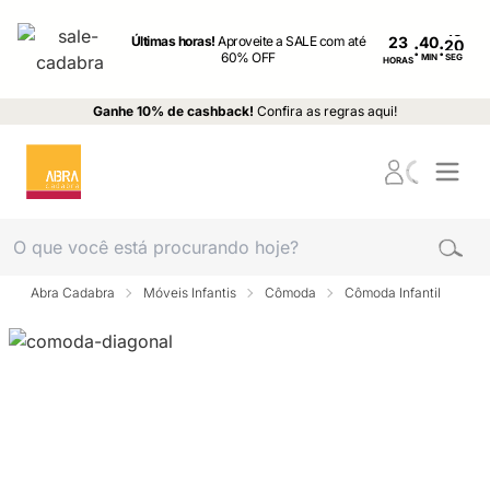
Últimas horas!
Aproveite a SALE com até
23
:
:
60% OFF
MIN
SEG
HORAS
Ganhe 10% de cashback!
Confira as regras aqui!
Abra Cadabra
Móveis Infantis
Cômoda
Cômoda Infantil