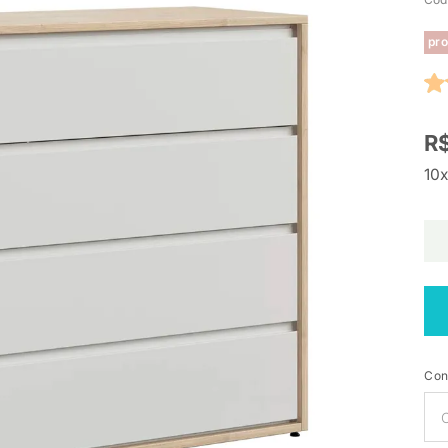
pro
R$
10x
Con