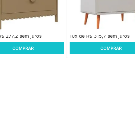
ococó 3 Gavetas - Capuccino
Cômoda Sonhos Up 3 Gavetas - 
com Pés em Madeira
72,00
R$ 3.157,00
R$ 277,2 sem juros
10x de R$ 315,7 sem juros
COMPRAR
COMPRAR