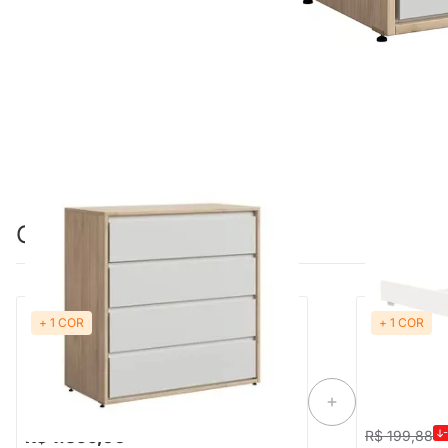
Combinação perfeita
+ 1 COR
+ 1 COR
PRONTA ENTREGA
PRON
Cômoda Sol e Mar 4 Gavetas - Branco e
Trocador Th
Carvalho
R$ 1.359,00
R$ 199,88