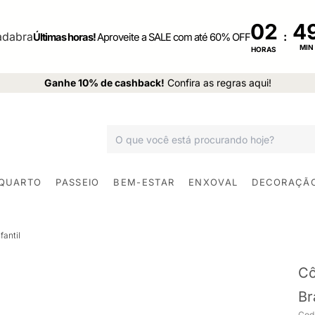
02
:
Últimas horas!
Aproveite a SALE com até 60% OFF
MIN
HORAS
Ganhe 10% de cashback!
Confira as regras aqui!
 QUARTO
PASSEIO
BEM-ESTAR
ENXOVAL
DECORAÇÃ
antil
Cô
Br
Cod