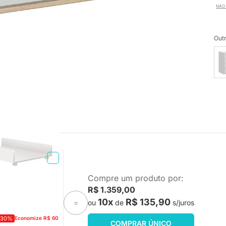
NÃO 
Outr
TA ENTREGA
Compre um produto por:
eo - Branco Fosco
R$ 1.359,00
10x
R$ 135,90
ou
de
s/juros
=
-30%
Economize R$ 60
COMPRAR ÚNICO