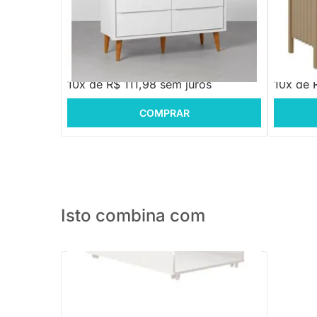
Cômoda Theo 6 Gavetas com Pés Retrô
Cômoda R
Mel – Branco
R$ 1.499,88
-25%
Economize R$ 380
R$ 1.119,88
R$ 2.7
10x de R$ 111,98 sem juros
10x de 
COMPRAR
Isto combina com
PRONTA ENTREGA
Trocador Theo - Branco Fosco