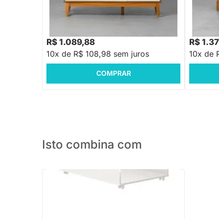
Cômoda L
Branco F
R$ 1.729,88
R$ 1.658
-36%
Economize R$ 640
R$ 1.089,88
R$ 1.3
10x de R$ 108,98 sem juros
10x de 
COMPRAR
Isto combina com
Trocador Theo - Branco Brilho
R$ 199,88
-30%
Economize R$ 60
R$ 139,88