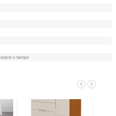
 sobre o tampo
EXCLUSIV
ta com
Cômoda Luna 4 Gavetas e 1 Porta - Areia
e Savana