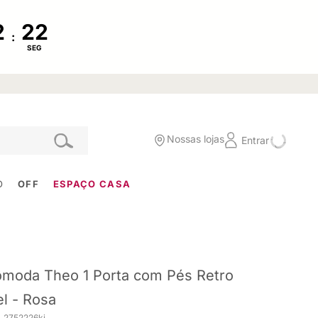
:
SEG
Nossas lojas
Entrar
O
OFF
ESPAÇO CASA
moda Theo 1 Porta com Pés Retro
l - Rosa
. 2752226ki