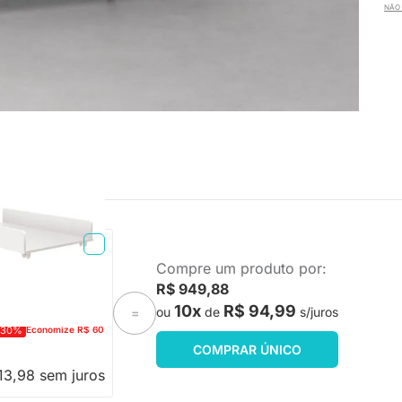
NÃO 
o - Branco Brilho
Compre um produto por:
R$ 949,88
10x
R$ 94,99
ou
de
s/juros
=
-30%
Economize R$ 60
COMPRAR ÚNICO
13,98 sem juros