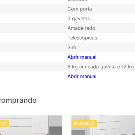
Com porta
3 gavetas
Amadeirado
Telescópicas
Sim
Abrir manual
8 kg em cada gaveta e 12 kg
Abrir manual
o comprando
IVO
EXCLUSIVO
PRONTA ENTREGA
Cômoda Boom 4 Gavetas e 1 Por
Pés Nordic Mel - Branco