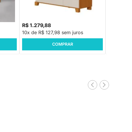
Cômoda Lotu
Areia Fosco
R$ 1.658,88
0
R$ 1.279,88
R$ 1.379,
10x de R$ 127,98 sem juros
10x de R$ 
COMPRAR