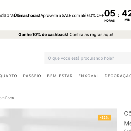
05
:
Últimas horas!
Aproveite a SALE com até 60% OFF
MIN
HORAS
Ganhe 10% de cashback!
Confira as regras aqui!
 QUARTO
PASSEIO
BEM-ESTAR
ENXOVAL
DECORAÇÃ
om Porta
Cô
-32%
Me
Cod