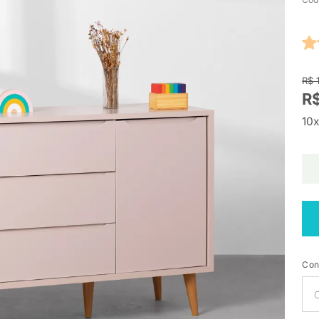
R$ 
R
10x
Con