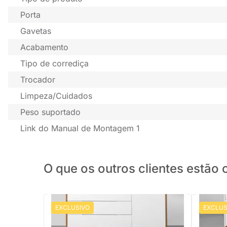
Porta
Gavetas
Acabamento
Tipo de corrediça
Trocador
Limpeza/Cuidados
Peso suportado
Link do Manual de Montagem 1
O que os outros clientes estã
EXCLUSIVO
EXCLUS
Cômoda Elfe 4 Gavetas e 1 Porta com
Pés Square Mel - Branco Fosco e Savana