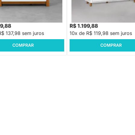
otus 4 Gavetas e 1 Porta -
osco
,88
R$ 1.699,88
-16%
Economize R$ 279
-29%
Economize R$ 50
79,88
R$ 1.199,88
R$ 137,98 sem juros
10x de R$ 119,98 sem juros
COMPRAR
COMPRAR