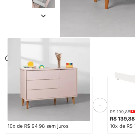
Combinação perfeita
Cômoda Theo 1 Porta com Pés Retro Mel
Trocador The
- Rosa
-32%
Economize R$ 450
R$ 1.399,88
R$ 199,88
R$ 949,88
R$ 139,88
10x de R$ 94,98 sem juros
10x de R$ 