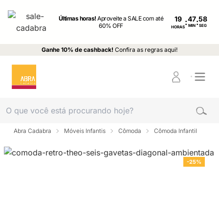
Últimas horas!
Aproveite a SALE com até
19
:
:
60% OFF
MIN
SEG
HORAS
Ganhe 10% de cashback!
Confira as regras aqui!
Abra Cadabra
Móveis Infantis
Cômoda
Cômoda Infantil
-25%