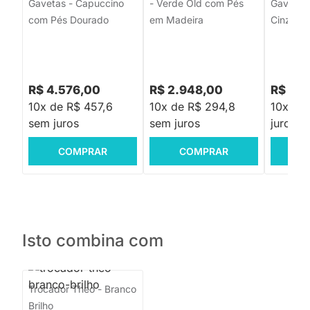
Gavetas - Capuccino
- Verde Old com Pés
Gavetas 
com Pés Dourado
em Madeira
Cinza
R$ 4.576,00
R$ 2.948,00
R$ 3.8
10x de R$ 457,6
10x de R$ 294,8
10x de
sem juros
sem juros
juros
COMPRAR
COMPRAR
C
Isto combina com
Trocador Theo - Branco
Brilho