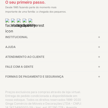
O seu primeiro passo.
Desde 1985 fazendo parte do momento mais
importante de uma família: a chegada dos pequenos.
INSTITUCIONAL
AJUDA
ATENDIMENTO AO CLIENTE
FALE COM A GENTE
FORMAS DE PAGAMENTO E SEGURANÇA
Preços exclusivos para compras através da loja virtual.
Entrega do pedido condicionada a disponibilidade em
nosso estoque. Todos os direitos reservados 1996-2020
Ginga Comércio de Móveis e Decorações LTDA - CNPJ:
14.747.549/0001-59 - Insc. est: 87.290.778 - Avenida