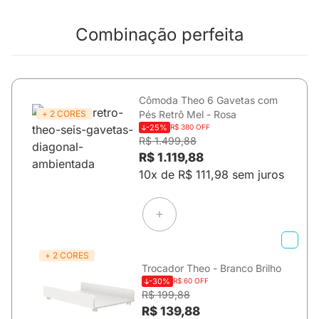
Combinação perfeita
Cômoda Theo 6 Gavetas com
+ 2 CORES
Pés Retrô Mel - Rosa
-25%
R$ 380 OFF
R$ 1.499,88
R$ 1.119,88
10x de R$ 111,98 sem juros
+ 2 CORES
Trocador Theo - Branco Brilho
-30%
R$ 60 OFF
R$ 199,88
R$ 139,88