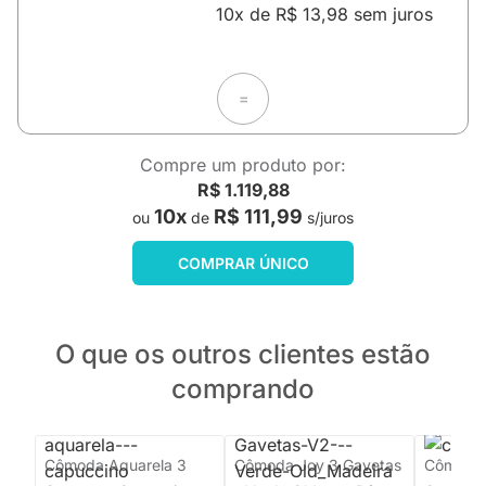
10x de R$ 13,98 sem juros
=
Compre um produto por:
R$ 1.119,88
10x
R$ 111,99
ou
de
s/juros
COMPRAR ÚNICO
O que os outros clientes estão
comprando
Cômoda Aquarela 3
Cômoda Joy 3 Gavetas
Cômoda 