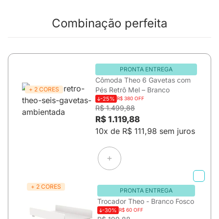
Combinação perfeita
PRONTA ENTREGA
Cômoda Theo 6 Gavetas com
+ 2 CORES
Pés Retrô Mel – Branco
-25%
R$ 380 OFF
R$ 1.499,88
R$ 1.119,88
10x de R$ 111,98 sem juros
+ 2 CORES
PRONTA ENTREGA
Trocador Theo - Branco Fosco
-30%
R$ 60 OFF