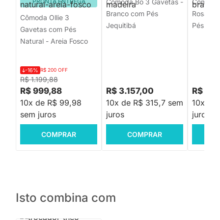
PRONTA ENTREGA
Cômoda Bo 3 Gavetas -
Cômoda 
Branco com Pés
Rosa Ol
Cômoda Ollie 3
Jequitibá
Pés Jequ
Gavetas com Pés
Natural - Areia Fosco
-16%
R$ 200 OFF
R$ 1.199,88
R$ 999,88
R$ 3.157,00
R$ 3.1
10x de R$ 99,98
10x de R$ 315,7 sem
10x de
sem juros
juros
juros
COMPRAR
COMPRAR
C
Isto combina com