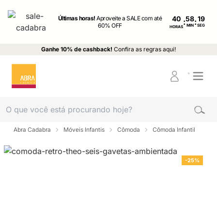
Últimas horas!
Aproveite a SALE com até
40
:
:
60% OFF
MIN
SEG
HORAS
Ganhe 10% de cashback!
Confira as regras aqui!
Abra Cadabra
Móveis Infantis
Cômoda
Cômoda Infantil
-25%