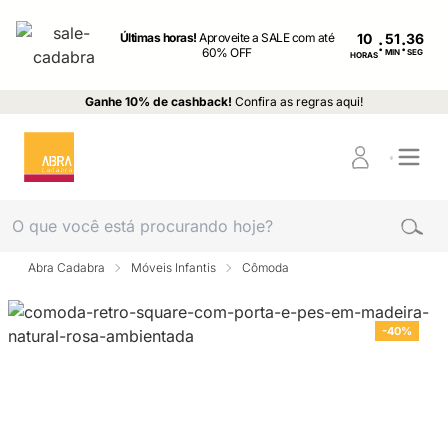
Últimas horas!
Aproveite a SALE com até
10
:
:
60% OFF
MIN
SEG
HORAS
Ganhe 10% de cashback!
Confira as regras aqui!
Abra Cadabra
Móveis Infantis
Cômoda
-40%