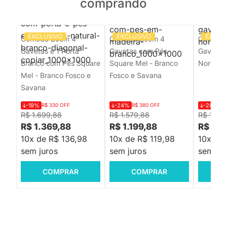
comprando
EXCLUSIVO
EXCLUSIVO
EXCLU
Cômoda Boom 4
Cômoda Boom 4
Cômoda
Gavetas e 1 Porta
Gavetas com Pés
Gavetas
Branco com Pés Square
Square Mel - Branco
Nordic M
Mel - Branco Fosco e
Fosco e Savana
Savana
-19%
R$ 330 OFF
-24%
R$ 380 OFF
-28%
R$
R$ 1.699,88
R$ 1.579,88
R$ 1.57
R$ 1.369,88
R$ 1.199,88
R$ 1.1
10x de R$ 136,98
10x de R$ 119,98
10x de 
sem juros
sem juros
sem jur
COMPRAR
COMPRAR
C