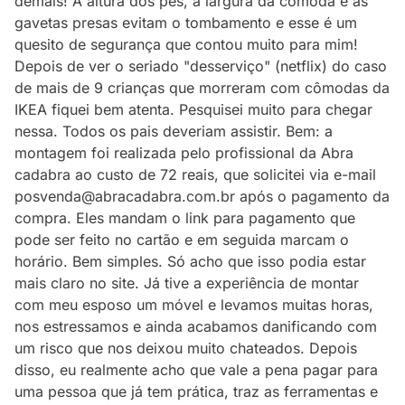
demais! A altura dos pés, a largura da cômoda e as
gavetas presas evitam o tombamento e esse é um
quesito de segurança que contou muito para mim!
Depois de ver o seriado "desserviço" (netflix) do caso
de mais de 9 crianças que morreram com cômodas da
IKEA fiquei bem atenta. Pesquisei muito para chegar
nessa. Todos os pais deveriam assistir. Bem: a
montagem foi realizada pelo profissional da Abra
cadabra ao custo de 72 reais, que solicitei via e-mail
posvenda@abracadabra.com.br após o pagamento da
compra. Eles mandam o link para pagamento que
pode ser feito no cartão e em seguida marcam o
horário. Bem simples. Só acho que isso podia estar
mais claro no site. Já tive a experiência de montar
com meu esposo um móvel e levamos muitas horas,
nos estressamos e ainda acabamos danificando com
um risco que nos deixou muito chateados. Depois
disso, eu realmente acho que vale a pena pagar para
uma pessoa que já tem prática, traz as ferramentas e