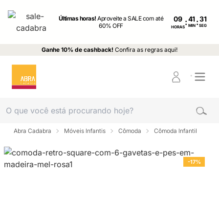
Últimas horas!
Aproveite a SALE com até
09
:
:
60% OFF
MIN
SEG
HORAS
Ganhe 10% de cashback!
Confira as regras aqui!
Abra Cadabra
Móveis Infantis
Cômoda
Cômoda Infantil
-17%