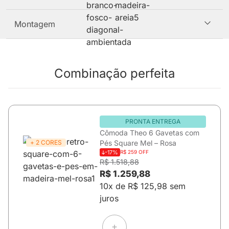
Montagem
Combinação perfeita
PRONTA ENTREGA
Cômoda Theo 6 Gavetas com
+ 2 CORES
Pés Square Mel – Rosa
-17%
R$ 259 OFF
R$ 1.518,88
R$ 1.259,88
10x de R$ 125,98 sem
juros