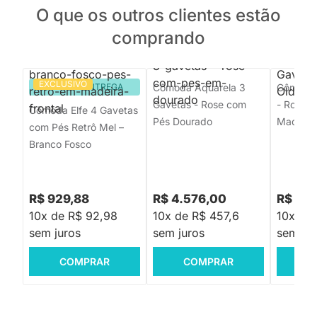
O que os outros clientes estão
comprando
EXCLUSIVO
PRONTA ENTREGA
Cômoda Aquarela 3
Cômoda 
Gavetas - Rose com
- Rosa 
Cômoda Elfe 4 Gavetas
Pés Dourado
Madeira
com Pés Retrô Mel –
Branco Fosco
R$ 929,88
R$ 4.576,00
R$ 2.
10x de R$ 92,98
10x de R$ 457,6
10x de
sem juros
sem juros
sem jur
COMPRAR
COMPRAR
C