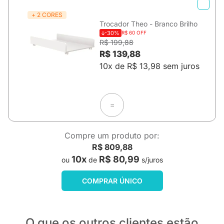
+ 2 CORES
Trocador Theo - Branco Brilho
-30%
R$ 60 OFF
R$ 199,88
R$ 139,88
10x de R$ 13,98 sem juros
=
Compre um produto por:
R$ 809,88
10x
R$ 80,99
ou
de
s/juros
COMPRAR ÚNICO
O que os outros clientes estão