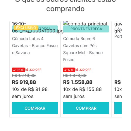
comprando
EXCLUSIVO
PRONTA ENTREGA
PRONTA ENTREGA
Cômoda 
Porta Gr
Cômoda Lotus 4
Cômoda Boom 6
Gavetas - Branco Fosco
Gavetas com Pés
e Savana
Square Mel - Branco
Fosco
-26%
R$ 330 OFF
-17%
R$ 320 OFF
R$ 1.249,88
R$ 1.878,88
R$ 919,88
R$ 1.558,88
R$ 1.4
10x de R$ 91,98
10x de R$ 155,88
10x de
sem juros
sem juros
sem jur
COMPRAR
COMPRAR
C