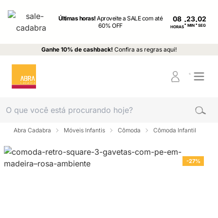
Últimas horas!
Aproveite a SALE com até
08
:
:
60% OFF
MIN
SEG
HORAS
Ganhe 10% de cashback!
Confira as regras aqui!
Abra Cadabra
Móveis Infantis
Cômoda
Cômoda Infantil
-27%