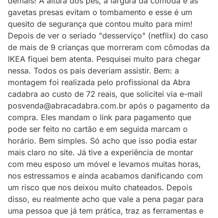
demais! A altura dos pés, a largura da cômoda e as
gavetas presas evitam o tombamento e esse é um
quesito de segurança que contou muito para mim!
Depois de ver o seriado "desserviço" (netflix) do caso
de mais de 9 crianças que morreram com cômodas da
IKEA fiquei bem atenta. Pesquisei muito para chegar
nessa. Todos os pais deveriam assistir. Bem: a
montagem foi realizada pelo profissional da Abra
cadabra ao custo de 72 reais, que solicitei via e-mail
posvenda@abracadabra.com.br após o pagamento da
compra. Eles mandam o link para pagamento que
pode ser feito no cartão e em seguida marcam o
horário. Bem simples. Só acho que isso podia estar
mais claro no site. Já tive a experiência de montar
com meu esposo um móvel e levamos muitas horas,
nos estressamos e ainda acabamos danificando com
um risco que nos deixou muito chateados. Depois
disso, eu realmente acho que vale a pena pagar para
uma pessoa que já tem prática, traz as ferramentas e