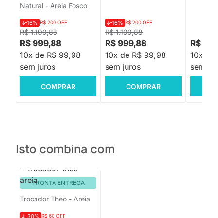
Natural - Areia Fosco
-16%
R$ 200 OFF
-16%
R$ 200 OFF
R$ 1.199,88
R$ 1.199,88
R$ 999,88
R$ 999,88
R$ 1.4
10x de R$ 99,98
10x de R$ 99,98
10x de
sem juros
sem juros
sem jur
COMPRAR
COMPRAR
C
Isto combina com
PRONTA ENTREGA
Trocador Theo - Areia
-30%
R$ 60 OFF