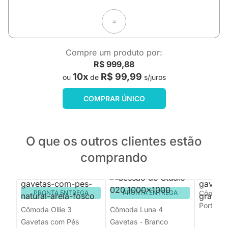
=
Compre um produto por:
R$ 999,88
10x
R$ 99,99
ou
de
s/juros
COMPRAR ÚNICO
O que os outros clientes estão
comprando
PRONTA ENTREGA
PRONTA ENTREGA
Cômoda 
Porta Gr
Cômoda Ollie 3
Cômoda Luna 4
Gavetas com Pés
Gavetas - Branco