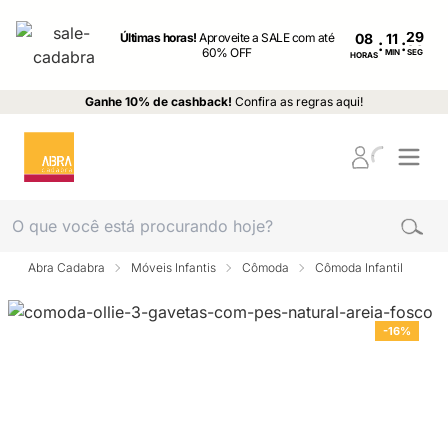
Últimas horas!
Aproveite a SALE com até
08
:
:
60% OFF
MIN
SEG
HORAS
Ganhe 10% de cashback!
Confira as regras aqui!
Abra Cadabra
Móveis Infantis
Cômoda
Cômoda Infantil
-16%