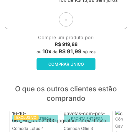
10x de R$ 13,98 sem juros
=
Compre um produto por:
R$ 919,88
10x
R$ 91,99
ou
de
s/juros
COMPRAR ÚNICO
O que os outros clientes estão
comprando
EXCLUSIVO
PRONTA ENTREGA
PRONTA ENTREGA
Cômoda
Gavetas
Cômoda Lotus 4
Cômoda Ollie 3