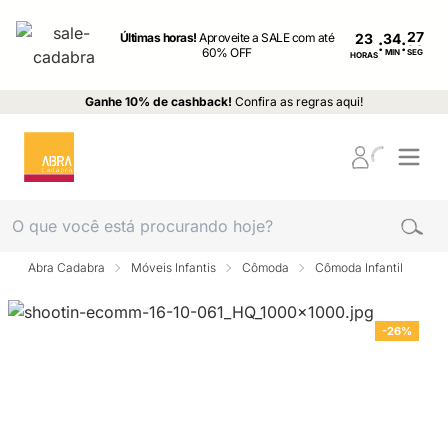
Últimas horas!
Aproveite a SALE com até
23
:
:
60% OFF
MIN
SEG
HORAS
Ganhe 10% de cashback!
Confira as regras aqui!
Abra Cadabra
Móveis Infantis
Cômoda
Cômoda Infantil
-26%