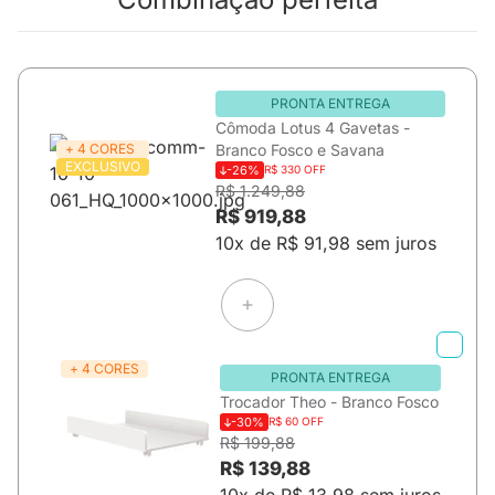
PRONTA ENTREGA
Cômoda Lotus 4 Gavetas -
+ 4 CORES
Branco Fosco e Savana
EXCLUSIVO
-26%
R$ 330 OFF
R$ 1.249,88
R$ 919,88
10x de R$ 91,98 sem juros
+ 4 CORES
PRONTA ENTREGA
Trocador Theo - Branco Fosco
-30%
R$ 60 OFF
R$ 199,88
R$ 139,88