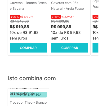
Square M
Gavetas - Branco Fosco
Gavetas com Pés
Fosco
e Savana
Natural - Areia Fosco
-26%
R$ 330 OFF
-16%
R$ 200 OFF
-17%
R$ 
R$ 1.249,88
R$ 1.199,88
R$ 1.87
R$ 919,88
R$ 999,88
R$ 1.5
10x de R$ 91,98
10x de R$ 99,98
10x de
sem juros
sem juros
sem jur
COMPRAR
COMPRAR
C
Isto combina com
PRONTA ENTREGA
Trocador Theo - Branco