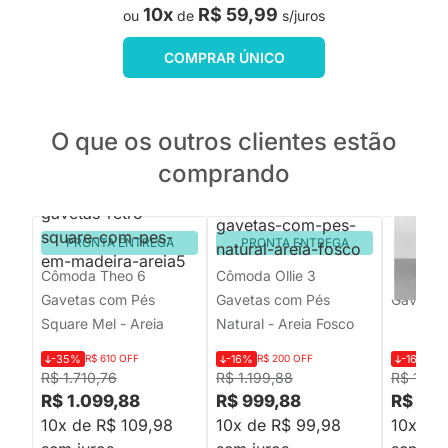
10x
R$ 59,99
ou
de
s/juros
COMPRAR ÚNICO
O que os outros clientes estão
comprando
PRONTA ENTREGA
PRONTA ENTREGA
PRON
Cômoda Theo 6
Cômoda Ollie 3
Cômoda 
Gavetas com Pés
Gavetas com Pés
Gavetas 
Square Mel - Areia
Natural - Areia Fosco
-35%
R$ 610 OFF
-16%
R$ 200 OFF
-16%
R$
R$ 1.710,76
R$ 1.199,88
R$ 1.199
R$ 1.099,88
R$ 999,88
R$ 999
10x de R$ 109,98
10x de R$ 99,98
10x de