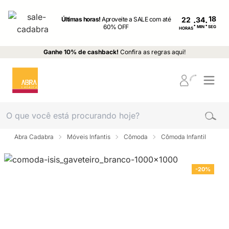
Últimas horas!
Aproveite a SALE com até
22
:
:
60% OFF
MIN
SEG
HORAS
Ganhe 10% de cashback!
Confira as regras aqui!
Abra Cadabra
Móveis Infantis
Cômoda
Cômoda Infantil
-20%