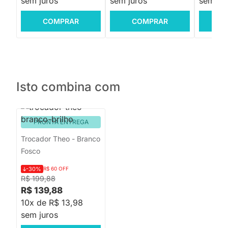
sem juros
sem juros
sem jur
COMPRAR
COMPRAR
C
Isto combina com
PRONTA ENTREGA
Trocador Theo - Branco
Fosco
-30%
R$ 60 OFF
R$ 199,88
R$ 139,88
10x de R$ 13,98
sem juros