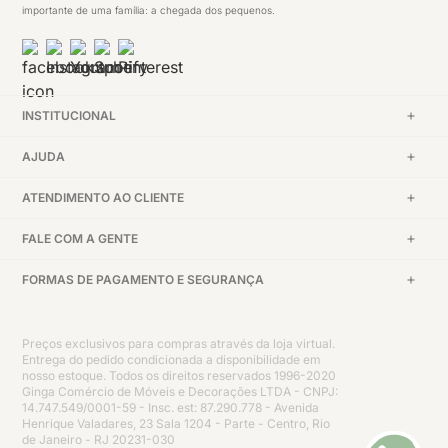
importante de uma família: a chegada dos pequenos.
INSTITUCIONAL
AJUDA
ATENDIMENTO AO CLIENTE
FALE COM A GENTE
FORMAS DE PAGAMENTO E SEGURANÇA
Preços exclusivos para compras através da loja virtual.
Entrega do pedido condicionada a disponibilidade em
nosso estoque. Todos os direitos reservados 1996-2020
Ginga Comércio de Móveis e Decorações LTDA - CNPJ:
14.747.549/0001-59 - Insc. est: 87.290.778 - Avenida
Henrique Valadares, 23 Sala 1204 - Parte - Centro, Rio
de Janeiro - RJ 20231-030