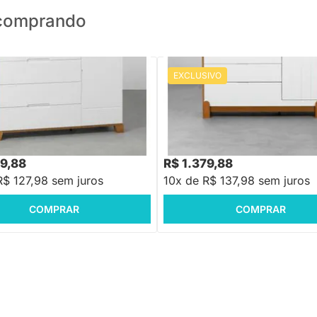
o comprando
EXCLUSIVO
PRONTA ENTREGA
PRONTA ENTREGA
una 4 Gavetas e 1 Porta -
Cômoda Lotus 4 Gavetas e 1 Port
 Savana
Branco Fosco e Savana
,88
R$ 1.658,88
-16%
Economize R$ 259
-16%
Economize R$ 279
79,88
R$ 1.379,88
R$ 127,98 sem juros
10x de R$ 137,98 sem juros
COMPRAR
COMPRAR