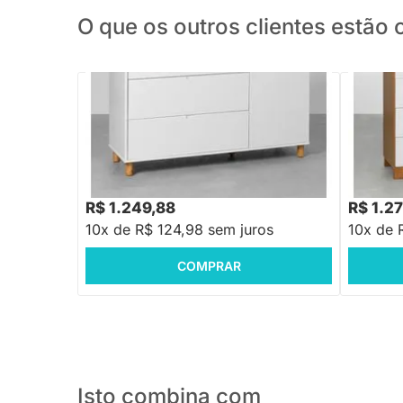
O que os outros clientes estã
PRONTA ENTREGA
Cômoda Ollie 3 Gavetas e 1 Porta com
Cômoda L
Pés Natural - Branco Fosco
Branco e
R$ 1.499,88
R$ 1.538
-16%
Economize R$ 250
R$ 1.249,88
R$ 1.2
10x de R$ 124,98 sem juros
10x de 
COMPRAR
Isto combina com