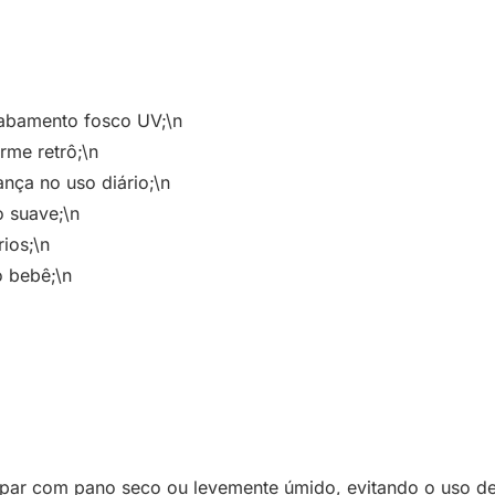
cabamento fosco UV;\n
rme retrô;\n
nça no uso diário;\n
 suave;\n
ios;\n
o bebê;\n
ar com pano seco ou levemente úmido, evitando o uso de 