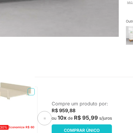
NÃO 
Outr
TA ENTREGA
Compre um produto por:
o - Areia
R$ 959,88
10x
R$ 95,99
ou
de
s/juros
=
-30%
Economize R$ 60
COMPRAR ÚNICO