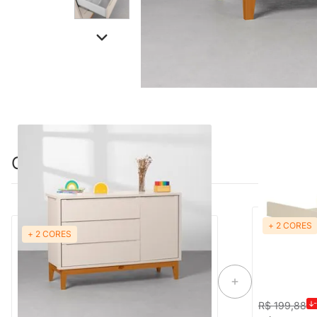
Combinação perfeita
+ 2 CORES
PRON
+ 2 CORES
Cômoda Theo 1 Porta com Pés Square
Trocador The
Mel - Areia
-40%
Economize R$ 660
R$ 1.619,88
R$ 199,88
R$ 959,88