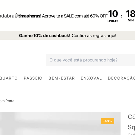
10
:
Últimas horas!
Aproveite a SALE com até 60% OFF
MIN
HORAS
Ganhe 10% de cashback!
Confira as regras aqui!
 QUARTO
PASSEIO
BEM-ESTAR
ENXOVAL
DECORAÇÃ
om Porta
Cô
-40%
Sq
Cod