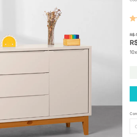
R$ 
R$
10x
Con