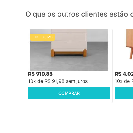
O que os outros clientes estã
EXCLUSIVO
PRONTA ENTREGA
Cômoda S
Cômoda Lotus 4 Gavetas - Areia Fosco
R$ 1.249,88
-26%
Economize R$ 330
R$ 919,88
R$ 4.0
10x de R$ 91,98 sem juros
10x de 
COMPRAR