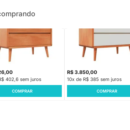
o comprando
onhos Up 3 Gavetas - Madeira
Cômoda Sonhos Up 3 Gavetas - 
e Areia
26,00
R$ 3.850,00
R$ 402,6 sem juros
10x de R$ 385 sem juros
COMPRAR
COMPRAR