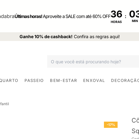
36
:
Últimas horas!
Aproveite a SALE com até 60% OFF
MIN
HORAS
Ganhe 10% de cashback!
Confira as regras aqui!
 QUARTO
PASSEIO
BEM-ESTAR
ENXOVAL
DECORAÇÃ
antil
Cô
-17%
Sq
Cod