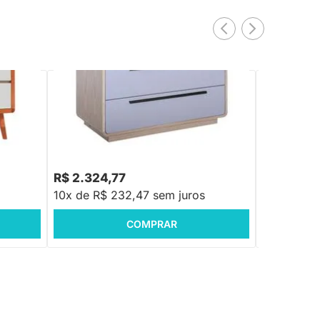
Madeira
Cômoda Wave 3 Gavetas com Puxadores
Cômoda Wav
Preto - Natural e Cinza
Dourado - N
R$ 2.324,77
R$ 2.433
10x de R$ 232,47 sem juros
10x de R$
COMPRAR