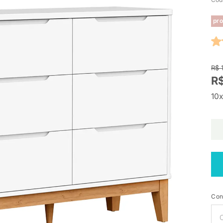
pro
R$ 
R$
10x
Con