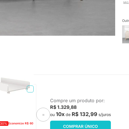
NÃO 
Outr
TA ENTREGA
Compre um produto por:
eo - Branco Fosco
R$ 1.329,88
10x
R$ 132,99
ou
de
s/juros
=
-30%
Economize R$ 60
COMPRAR ÚNICO