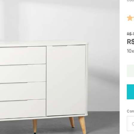
R$ 
R$
10x
Con