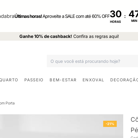
30
:
Últimas horas!
Aproveite a SALE com até 60% OFF
MIN
HORAS
Ganhe 10% de cashback!
Confira as regras aqui!
 QUARTO
PASSEIO
BEM-ESTAR
ENXOVAL
DECORAÇÃ
om Porta
Cô
-21%
Pé
Cod