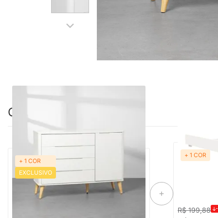
Combinação perfeita
+ 1 COR
PRON
+ 1 COR
Cômoda Boom 4 Gavetas 1 Porta com
Trocador Th
EXCLUSIVO
Pés Retrô Natural - Branco
-21%
Economize R$ 370
R$ 1.699,88
R$ 199,88
R$ 1.329,88