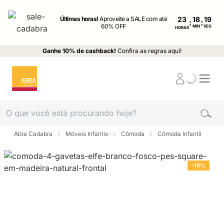
Últimas horas!
Aproveite a SALE com até
23
:
:
60% OFF
MIN
SEG
HORAS
Ganhe 10% de cashback!
Confira as regras aqui!
Abra Cadabra
Móveis Infantis
Cômoda
Cômoda Infantil
-16%