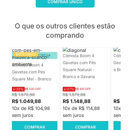
COMPRAR ÚNICO
O que os outros clientes estão
comprando
EXCLUSIVO
PRONTA ENTREGA
Cômoda Boom 4
Cômoda 
Gavetas com Pés
Gavetas 
Cômoda Boom 4
Square Natural -
e Branc
Gavetas com Pés
Branco e Savana
Square Mel - Branco
-33%
R$ 530 OFF
-27%
R$ 431 OFF
R$ 1.579,88
R$ 1.579,88
R$ 1.049,88
R$ 1.148,88
R$ 4.
10x de R$ 104,98
10x de R$ 114,88
10x de
sem juros
sem juros
sem jur
COMPRAR
COMPRAR
C