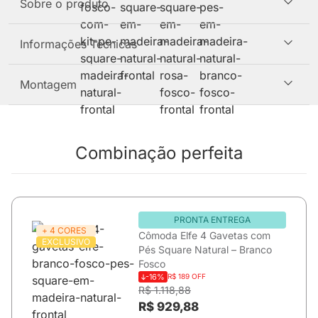
Sobre o produto
Informações Técnicas
Montagem
Combinação perfeita
PRONTA ENTREGA
+ 4 CORES
Cômoda Elfe 4 Gavetas com
EXCLUSIVO
Pés Square Natural – Branco
Fosco
-16%
R$ 189 OFF
R$ 1.118,88
R$ 929,88