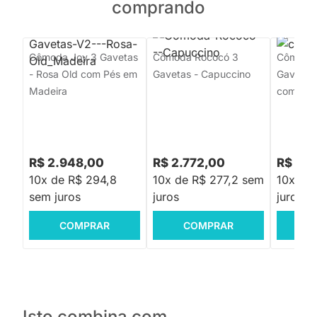
comprando
Cômoda Joy 3 Gavetas
Cômoda Rococó 3
Cômoda 
- Rosa Old com Pés em
Gavetas - Capuccino
Gavetas 
Madeira
com Pés
R$ 2.948,00
R$ 2.772,00
R$ 3.1
10x de R$ 294,8
10x de R$ 277,2 sem
10x de
sem juros
juros
juros
COMPRAR
COMPRAR
C
Isto combina com