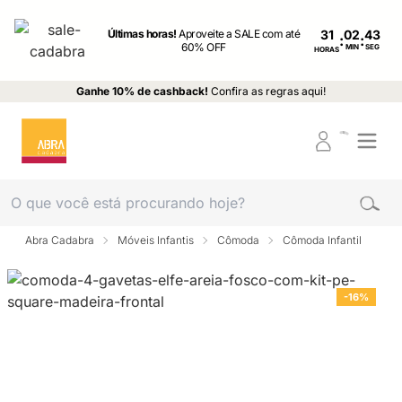
Últimas horas!
Aproveite a SALE com até
31
:
:
60% OFF
MIN
SEG
HORAS
Ganhe 10% de cashback!
Confira as regras aqui!
Abra Cadabra
Móveis Infantis
Cômoda
Cômoda Infantil
-16%