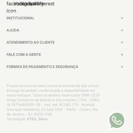
INSTITUCIONAL
AJUDA
ATENDIMENTO AO CLIENTE
FALE COM A GENTE
FORMAS DE PAGAMENTO E SEGURANÇA
Preços exclusivos para compras através da loja virtual.
Entrega do pedido condicionada a disponibilidade em
nosso estoque. Todos os direitos reservados 1996-2020
Ginga Comércio de Móveis e Decorações LTDA - CNPJ:
14.747.549/0001-59 - Insc. est: 87.290.778 - Avenida
Henrique Valadares, 23 Sala 1204 - Parte - Centro, Rio
de Janeiro - RJ 20231-030
Tecnologia:
VTEX, Deco