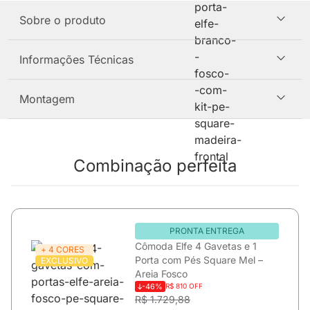
Sobre o produto
Informações Técnicas
Montagem
Combinação perfeita
PRONTA ENTREGA
Cômoda Elfe 4 Gavetas e 1
+ 4 CORES
Porta com Pés Square Mel –
EXCLUSIVO
Areia Fosco
-46%
R$ 810 OFF
R$ 1.729,88