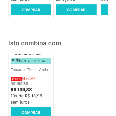
COMPRAR
COMPRAR
C
Isto combina com
PRONTA ENTREGA
Trocador Theo - Areia
-30%
R$ 60 OFF
R$ 199,88
R$ 139,88
10x de R$ 13,98
sem juros
COMPRAR