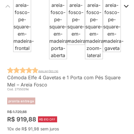
AVALIAÇÕES (14)
Cômoda Elfe 4 Gavetas e 1 Porta com Pés Square
Mel – Areia Fosco
Cod. 2755031ki
pronta entrega
R$ 1.729,88
R$ 919,88
R$ 810 OFF
10x de R$ 91,98 sem juros