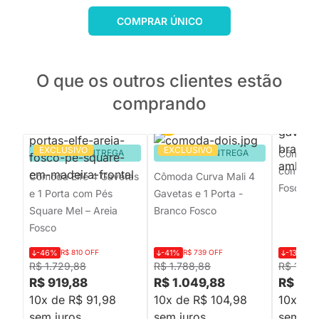
COMPRAR ÚNICO
O que os outros clientes estão
comprando
EXCLUSIVO
EXCLUSIVO
PRONTA ENTREGA
PRONTA ENTREGA
Cômoda 
com Port
Cômoda Elfe 4 Gavetas
Cômoda Curva Mali 4
Fosco
e 1 Porta com Pés
Gavetas e 1 Porta -
Square Mel – Areia
Branco Fosco
Fosco
-46%
R$ 810 OFF
-41%
R$ 739 OFF
-13%
R$
R$ 1.729,88
R$ 1.788,88
R$ 1.018
R$ 919,88
R$ 1.049,88
R$ 879
10x de R$ 91,98
10x de R$ 104,98
10x de 
sem juros
sem juros
sem jur