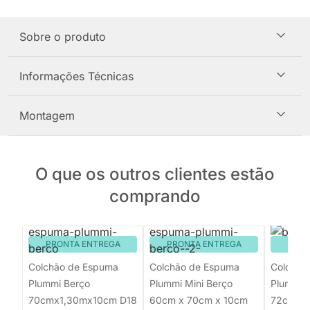
Sobre o produto
Informações Técnicas
Montagem
O que os outros clientes estão
comprando
PRONTA ENTREGA
PRONTA ENTREGA
PRON
Colchão de Espuma
Colchão de Espuma
Colchão
Plummi Berço
Plummi Mini Berço
Plummi 
70cmx1,30mx10cm D18
60cm x 70cm x 10cm
72cmx1,