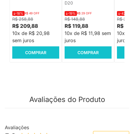
D20
-18%
R$ 49 OFF
-19%
R$ 29 OFF
-42%
R$
R$ 258,88
R$ 148,88
R$ 259,
R$ 209,88
R$ 119,88
R$ 149
10x de R$ 20,98
10x de R$ 11,98 sem
10x de
sem juros
juros
juros
COMPRAR
COMPRAR
C
Avaliações do Produto
Avaliações