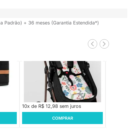
a Padrão) + 36 meses (Garantia Estendida*)
PRONTA ENTREGA
reto
Protetor de Carrinho Universal Dupla
Capa para B
Face - Flô Pastel e Rosê
R$ 179,88
R$ 129,88
R$ 129,8
10x de R$ 12,98 sem juros
10x de R$ 
COMPRAR