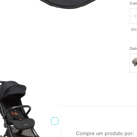
Con
NÃO 
Outr
PRONTA ENTREGA
Compre um produto por:
o Carbon - Essential Black