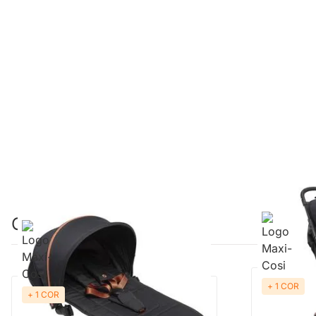
Combinação perfeita
+ 1 COR
+ 1 COR
Cocoon Oslo Sport Newborn Essential
Carrinho Osl