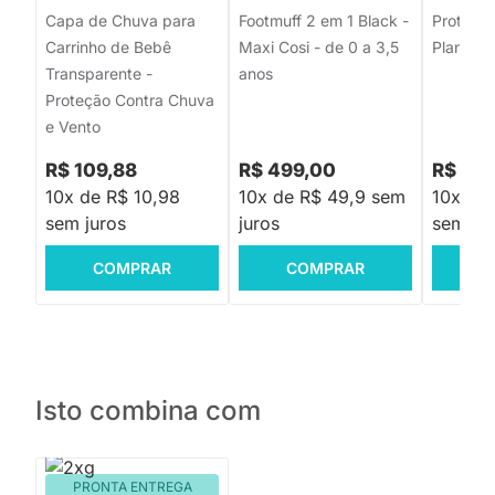
Capa de Chuva para
Footmuff 2 em 1 Black -
Protetor
Carrinho de Bebê
Maxi Cosi - de 0 a 3,5
Planeta 
Transparente -
anos
Proteção Contra Chuva
e Vento
R$ 109,88
R$ 499,00
R$ 129
10x de R$ 10,98
10x de R$ 49,9 sem
10x de 
sem juros
juros
sem jur
COMPRAR
COMPRAR
C
Isto combina com
PRONTA ENTREGA