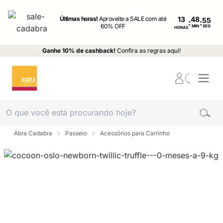
Últimas horas!
Aproveite a SALE com até
13
:
:
60% OFF
MIN
SEG
HORAS
Ganhe 10% de cashback!
Confira as regras aqui!
Abra Cadabra
Passeio
Acessórios para Carrinho