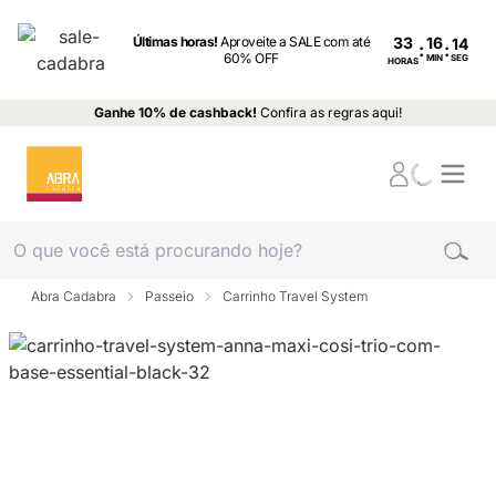
Últimas horas!
Aproveite a SALE com até
33
:
:
60% OFF
MIN
SEG
HORAS
Ganhe 10% de cashback!
Confira as regras aqui!
Abra Cadabra
Passeio
Carrinho Travel System