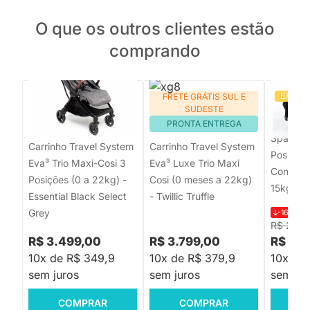
O que os outros clientes estão
comprando
EXCLU
FRETE GRÁTIS SUL E
FRETE GRÁTIS SUL E
PRON
SUDESTE
SUDESTE
Carrinho
PRONTA ENTREGA
PRONTA ENTREGA
Spark Plu
Carrinho Travel System
Carrinho Travel System
Posiçõe
Eva³ Trio Maxi-Cosi 3
Eva³ Luxe Trio Maxi
Conforto
Posições (0 a 22kg) -
Cosi (0 meses a 22kg)
15kg) - P
Essential Black Select
- Twillic Truffle
Grey
-16%
R$
R$ 2.73
R$ 3.499,00
R$ 3.799,00
R$ 2.2
10x de R$ 349,9
10x de R$ 379,9
10x de 
sem juros
sem juros
sem jur
COMPRAR
COMPRAR
C