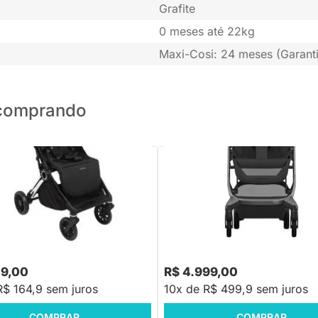
Grafite
0 meses até 22kg
Maxi-Cosi: 24 meses (Garanti
o comprando
PRONTA ENTREGA
PRONTA ENTREGA
Nivola Preto Lunar - 0 meses a
Carrinho Fame Cabin Maxi Cosi 
Black
49,00
R$ 4.999,00
R$ 164,9 sem juros
10x de R$ 499,9 sem juros
COMPRAR
COMPRAR