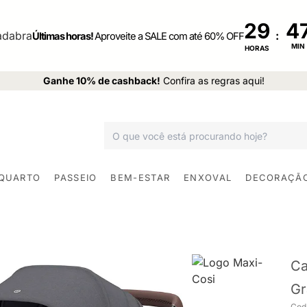
29
:
Últimas horas!
Aproveite a SALE com até 60% OFF
MIN
HORAS
Ganhe 10% de cashback!
Confira as regras aqui!
 QUARTO
PASSEIO
BEM-ESTAR
ENXOVAL
DECORAÇÃ
Ca
Gr
Cod