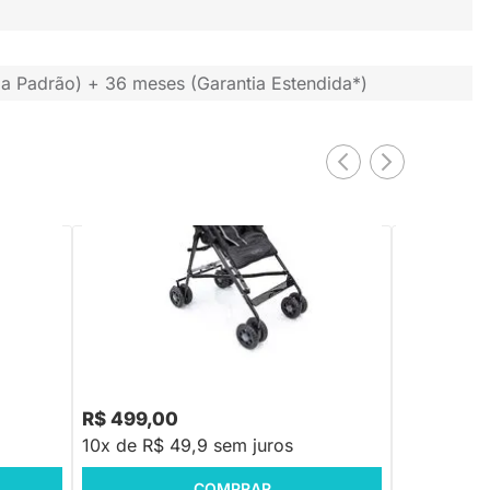
a Padrão) + 36 meses (Garantia Estendida*)
PRONTA ENTREGA
- Onyx
Carrinho de Passeio Ciao (06 meses a
Carrinho Leo
15kg) - Preto
- 0 meses a
R$ 499,00
R$ 2.999
10x de R$ 49,9 sem juros
10x de R$
COMPRAR