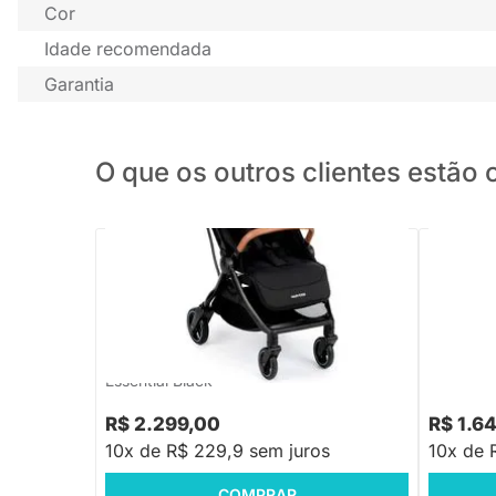
Cor
Idade recomendada
Garantia
O que os outros clientes estã
FRETE GRÁTIS SUL E SUDESTE
PRONTA ENTREGA
Carrinho 
Carrinho Eva³ Maxi-Cosi 3 Posições (0 a
22 kg
22kg) + Mosqueteiro + Quebra-Sol -
Essential Black
R$ 2.299,00
R$ 1.6
10x de R$ 229,9 sem juros
10x de 
COMPRAR