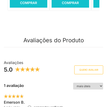
COMPRAR
COMPRAR
C
Avaliações do Produto
Avaliações
5.0
QUERO AVALIAR
1 avaliação
Emerson B.