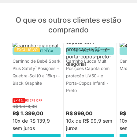
O que os outros clientes estão
comprando
EXCLUSIVO
PRONTA ENTREGA
PRONTA ENTREGA
PRON
Carrinho de Bebê Spark
Carrinho Lucca Multi
Carrinh
Plus Safety¹ Posições +
Posições Capota com
Maxi Cos
Quebra-Sol (0 a 15kg) -
proteção UV50+ e
Black Graphite
Porta-Copos Infanti -
Preto
-16%
R$ 279 OFF
R$ 1.678,88
R$ 1.399,00
R$ 999,00
R$ 4.9
10x de R$ 139,9
10x de R$ 99,9 sem
10x de
sem juros
juros
sem jur